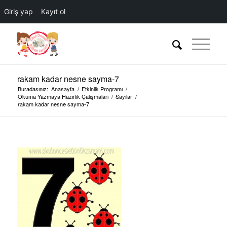
Giriş yap
Kayıt ol
rakam kadar nesne sayma-7
Buradasınız:
Anasayfa
/
Etkinlik Programı
/
Okuma Yazmaya Hazırlık Çalışmaları
/
Sayılar
/
rakam kadar nesne sayma-7