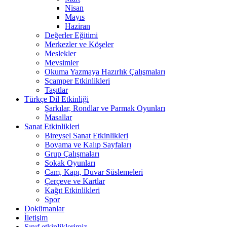
Nisan
Mayıs
Haziran
Değerler Eğitimi
Merkezler ve Köşeler
Meslekler
Mevsimler
Okuma Yazmaya Hazırlık Çalışmaları
Scamper Etkinlikleri
Taşıtlar
Türkçe Dil Etkinliği
Şarkılar, Rondlar ve Parmak Oyunları
Masallar
Sanat Etkinlikleri
Bireysel Sanat Etkinlikleri
Boyama ve Kalıp Sayfaları
Grup Çalışmaları
Sokak Oyunları
Cam, Kapı, Duvar Süslemeleri
Çerçeve ve Kartlar
Kağıt Etkinlikleri
Spor
Dokümanlar
İletişim
Sınıf etkinliklerimiz