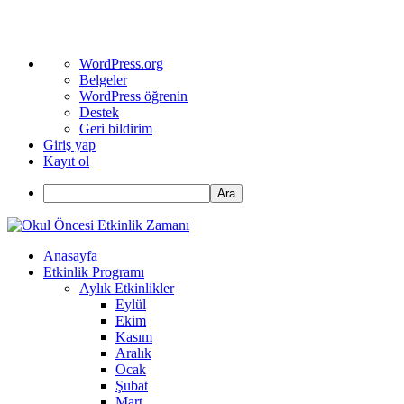
WordPress
WordPress.org
hakkında
Belgeler
WordPress öğrenin
Destek
Geri bildirim
Giriş yap
Kayıt ol
Ara
Anasayfa
Etkinlik Programı
Aylık Etkinlikler
Eylül
Ekim
Kasım
Aralık
Ocak
Şubat
Mart