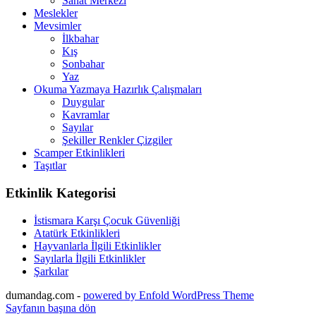
Sanat Merkezi
Meslekler
Mevsimler
İlkbahar
Kış
Sonbahar
Yaz
Okuma Yazmaya Hazırlık Çalışmaları
Duygular
Kavramlar
Sayılar
Şekiller Renkler Çizgiler
Scamper Etkinlikleri
Taşıtlar
Etkinlik Kategorisi
İstismara Karşı Çocuk Güvenliği
Atatürk Etkinlikleri
Hayvanlarla İlgili Etkinlikler
Sayılarla İlgili Etkinlikler
Şarkılar
dumandag.com -
powered by Enfold WordPress Theme
Sayfanın başına dön