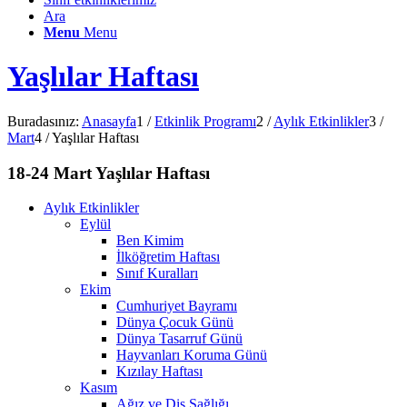
Ara
Menu
Menu
Yaşlılar Haftası
Buradasınız:
Anasayfa
1
/
Etkinlik Programı
2
/
Aylık Etkinlikler
3
/
Mart
4
/
Yaşlılar Haftası
18-24 Mart Yaşlılar Haftası
Aylık Etkinlikler
Eylül
Ben Kimim
İlköğretim Haftası
Sınıf Kuralları
Ekim
Cumhuriyet Bayramı
Dünya Çocuk Günü
Dünya Tasarruf Günü
Hayvanları Koruma Günü
Kızılay Haftası
Kasım
Ağız ve Diş Sağlığı