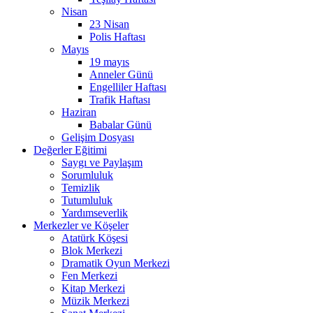
Nisan
23 Nisan
Polis Haftası
Mayıs
19 mayıs
Anneler Günü
Engelliler Haftası
Trafik Haftası
Haziran
Babalar Günü
Gelişim Dosyası
Değerler Eğitimi
Saygı ve Paylaşım
Sorumluluk
Temizlik
Tutumluluk
Yardımseverlik
Merkezler ve Köşeler
Atatürk Köşesi
Blok Merkezi
Dramatik Oyun Merkezi
Fen Merkezi
Kitap Merkezi
Müzik Merkezi