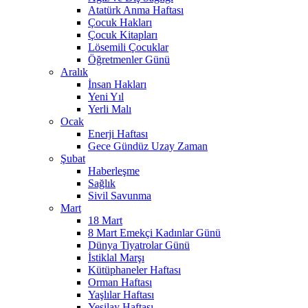
Atatürk Anma Haftası
Çocuk Hakları
Çocuk Kitapları
Lösemili Çocuklar
Öğretmenler Günü
Aralık
İnsan Hakları
Yeni Yıl
Yerli Malı
Ocak
Enerji Haftası
Gece Gündüz Uzay Zaman
Şubat
Haberleşme
Sağlık
Sivil Savunma
Mart
18 Mart
8 Mart Emekçi Kadınlar Günü
Dünya Tiyatrolar Günü
İstiklal Marşı
Kütüphaneler Haftası
Orman Haftası
Yaşlılar Haftası
Yeşilay Haftası