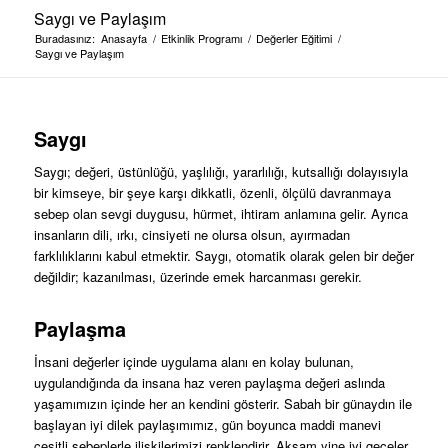
Saygı ve Paylaşım
Buradasınız:
Anasayfa
/
Etkinlik Programı
/
Değerler Eğitimi
/
Saygı ve Paylaşım
Saygı
Saygı; değeri, üstünlüğü, yaşlılığı, yararlılığı, kutsallığı dolayısıyla
bir kimseye, bir şeye karşı dikkatli, özenli, ölçülü davranmaya
sebep olan sevgi duygusu, hürmet, ihtiram anlamına gelir. Ayrıca
insanların dili, ırkı, cinsiyeti ne olursa olsun, ayırmadan
farklılıklarını kabul etmektir. Saygı, otomatik olarak gelen bir değer
değildir; kazanılması, üzerinde emek harcanması gerekir.
Paylaşma
İnsani değerler içinde uygulama alanı en kolay bulunan,
uygulandığında da insana haz veren paylaşma değeri aslında
yaşamımızın içinde her an kendini gösterir. Sabah bir günaydın ile
başlayan iyi dilek paylaşımımız, gün boyunca maddi manevi
çeşitli sebeplerle ilişkilerimizi renklendirir. Akşam yine iyi geceler