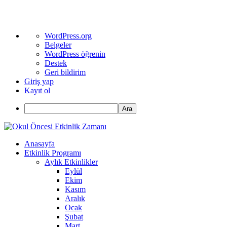
WordPress
WordPress.org
hakkında
Belgeler
WordPress öğrenin
Destek
Geri bildirim
Giriş yap
Kayıt ol
Ara
Anasayfa
Etkinlik Programı
Aylık Etkinlikler
Eylül
Ekim
Kasım
Aralık
Ocak
Şubat
Mart