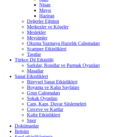
Nisan
Mayıs
Haziran
Değerler Eğitimi
Merkezler ve Köşeler
Meslekler
Mevsimler
Okuma Yazmaya Hazırlık Çalışmaları
Scamper Etkinlikleri
Taşıtlar
Türkçe Dil Etkinliği
Şarkılar, Rondlar ve Parmak Oyunları
Masallar
Sanat Etkinlikleri
Bireysel Sanat Etkinlikleri
Boyama ve Kalıp Sayfaları
Grup Çalışmaları
Sokak Oyunları
Cam, Kapı, Duvar Süslemeleri
Çerçeve ve Kartlar
Kağıt Etkinlikleri
Spor
Dokümanlar
İletişim
Sınıf etkinliklerimiz