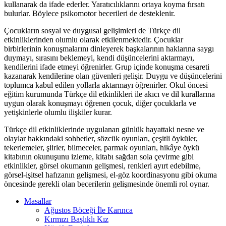
kullanarak da ifade ederler. Yaratıcılıklarını ortaya koyma fırsatı
bulurlar. Böylece psikomotor becerileri de desteklenir.
Çocukların sosyal ve duygusal gelişimleri de Türkçe dil
etkinliklerinden olumlu olarak etkilenmektedir. Çocuklar
birbirlerinin konuşmalarını dinleyerek başkalarının haklarına saygı
duymayı, sırasını beklemeyi, kendi düşüncelerini aktarmayı,
kendilerini ifade etmeyi öğrenirler. Grup içinde konuşma cesareti
kazanarak kendilerine olan güvenleri gelişir. Duygu ve düşüncelerini
toplumca kabul edilen yollarla aktarmayı öğrenirler. Okul öncesi
eğitim kurumunda Türkçe dil etkinlikleri ile akıcı ve dil kurallarına
uygun olarak konuşmayı öğrenen çocuk, diğer çocuklarla ve
yetişkinlerle olumlu ilişkiler kurar.
Türkçe dil etkinliklerinde uygulanan günlük hayattaki nesne ve
olaylar hakkındaki sohbetler, sözcük oyunları, çeşitli öyküler,
tekerlemeler, şiirler, bilmeceler, parmak oyunları, hikâye öykü
kitabının okunuşunu izleme, kitabı sağdan sola çevirme gibi
etkinlikler, görsel okumanın gelişmesi, renkleri ayırt edebilme,
görsel-işitsel hafızanın gelişmesi, el-göz koordinasyonu gibi okuma
öncesinde gerekli olan becerilerin gelişmesinde önemli rol oynar.
Masallar
Ağustos Böceği İle Karınca
Kırmızı Başlıklı Kız