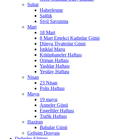
Şubat
Haberleşme
Sağlık
Sivil Savunma
Mart
18 Mart
8 Mart Emekçi Kadınlar Günü
Dünya Tiyatrolar Günü
İstiklal Marşı
Kütüphaneler Haftası
Orman Haftası
Yaşlılar Haftası
Yeşilay Haftası
Nisan
23 Nisan
Polis Haftası
Mayıs
19 mayıs
Anneler Günü
Engelliler Haftası
Trafik Haftası
Haziran
Babalar Günü
Gelişim Dosyası
Değerler Eğitimi