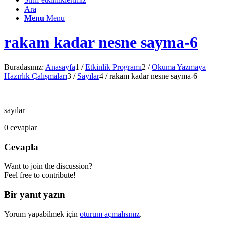
Ara
Menu
Menu
rakam kadar nesne sayma-6
Buradasınız:
Anasayfa
1
/
Etkinlik Programı
2
/
Okuma Yazmaya
Hazırlık Çalışmaları
3
/
Sayılar
4
/
rakam kadar nesne sayma-6
sayılar
0
cevaplar
Cevapla
Want to join the discussion?
Feel free to contribute!
Bir yanıt yazın
Yorum yapabilmek için
oturum açmalısınız
.