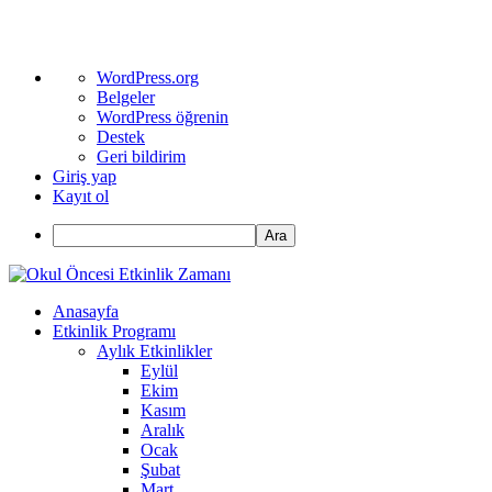
WordPress
WordPress.org
hakkında
Belgeler
WordPress öğrenin
Destek
Geri bildirim
Giriş yap
Kayıt ol
Ara
Anasayfa
Etkinlik Programı
Aylık Etkinlikler
Eylül
Ekim
Kasım
Aralık
Ocak
Şubat
Mart