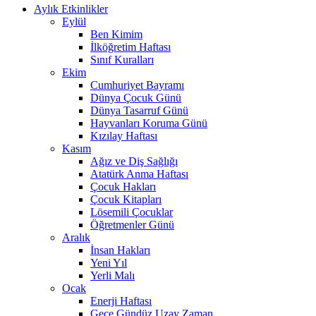
Aylık Etkinlikler
Eylül
Ben Kimim
İlköğretim Haftası
Sınıf Kuralları
Ekim
Cumhuriyet Bayramı
Dünya Çocuk Günü
Dünya Tasarruf Günü
Hayvanları Koruma Günü
Kızılay Haftası
Kasım
Ağız ve Diş Sağlığı
Atatürk Anma Haftası
Çocuk Hakları
Çocuk Kitapları
Lösemili Çocuklar
Öğretmenler Günü
Aralık
İnsan Hakları
Yeni Yıl
Yerli Malı
Ocak
Enerji Haftası
Gece Gündüz Uzay Zaman