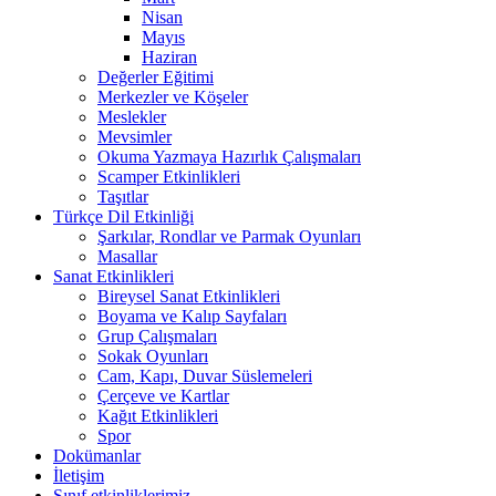
Nisan
Mayıs
Haziran
Değerler Eğitimi
Merkezler ve Köşeler
Meslekler
Mevsimler
Okuma Yazmaya Hazırlık Çalışmaları
Scamper Etkinlikleri
Taşıtlar
Türkçe Dil Etkinliği
Şarkılar, Rondlar ve Parmak Oyunları
Masallar
Sanat Etkinlikleri
Bireysel Sanat Etkinlikleri
Boyama ve Kalıp Sayfaları
Grup Çalışmaları
Sokak Oyunları
Cam, Kapı, Duvar Süslemeleri
Çerçeve ve Kartlar
Kağıt Etkinlikleri
Spor
Dokümanlar
İletişim
Sınıf etkinliklerimiz