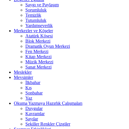
Saygı ve Paylaşım
Sorumluluk
Temizlik
Tutumluluk
Yardımseverlik
Merkezler ve Köşeler
Atatürk Köşesi
Blok Merkezi
Dramatik Oyun Merkezi
Fen Merkezi
Kitap Merkezi
Müzik Merkezi
Sanat Merkezi
Meslekler
Mevsimler
İlkbahar
Kış
Sonbahar
Yaz
Okuma Yazmaya Hazırlık Çalışmaları
Duygular
Kavramlar
Sayılar
Şekiller Renkler Çizgiler