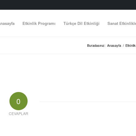
nasayfa
Etkinlik Programı
Türkçe Dil Etkinliği
Sanat Etkinlikl
Buradasınız:
Anasayfa
/
Etkinli
0
CEVAPLAR