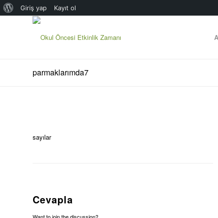
WordPress
Giriş yap
Kayıt ol
hakkında
A
parmaklarımda7
sayılar
Cevapla
Want to join the discussion?