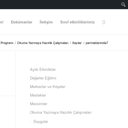
eri
Dokümanlar
İletişim
Sınıf etkinliklerimiz
k Programı
/
Okuma Yazmaya Hazırlık Çalışmaları
/
Sayılar
/
parmaklarımda7
Aylık Etkinlikler
Değerler Eğitimi
Merkezler ve Köşeler
Meslekler
Mevsimler
Okuma Yazmaya Hazırlık Çalışmaları
Duygular