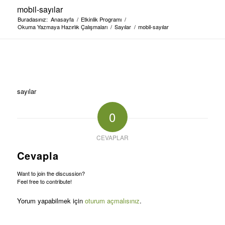
mobil-sayılar
Buradasınız:
Anasayfa
/
Etkinlik Programı
/
Okuma Yazmaya Hazırlık Çalışmaları
/
Sayılar
/
mobil-sayılar
sayılar
0
CEVAPLAR
Cevapla
Want to join the discussion?
Feel free to contribute!
Yorum yapabilmek için
oturum açmalısınız
.