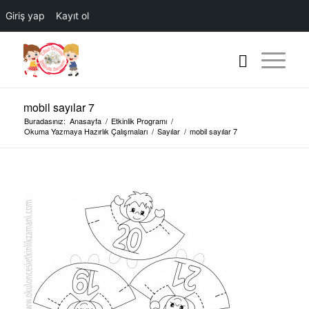
Giriş yap
Kayıt ol
mobil sayılar 7
Buradasınız:
Anasayfa
/
Etkinlik Programı
/
Okuma Yazmaya Hazırlık Çalışmaları
/
Sayılar
/
mobil sayılar 7