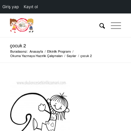
Giriş yap
Kayıt ol
çocuk 2
Buradasınız:
Anasayfa
/
Etkinlik Programı
/
Okuma Yazmaya Hazırlık Çalışmaları
/
Sayılar
/
çocuk 2