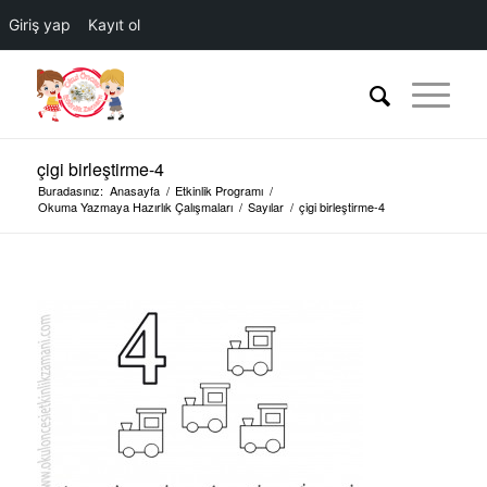
Giriş yap
Kayıt ol
çigi birleştirme-4
Buradasınız:
Anasayfa
/
Etkinlik Programı
/
Okuma Yazmaya Hazırlık Çalışmaları
/
Sayılar
/
çigi birleştirme-4