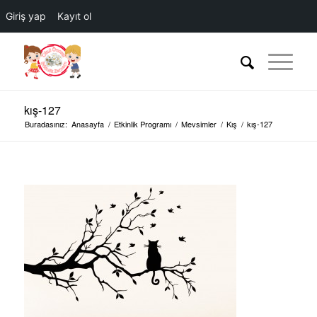
Giriş yap
Kayıt ol
kış-127
Buradasınız:
Anasayfa
/
Etkinlik Programı
/
Mevsimler
/
Kış
/
kış-127