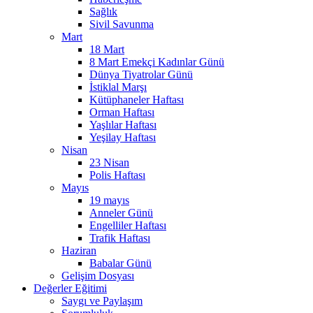
Sağlık
Sivil Savunma
Mart
18 Mart
8 Mart Emekçi Kadınlar Günü
Dünya Tiyatrolar Günü
İstiklal Marşı
Kütüphaneler Haftası
Orman Haftası
Yaşlılar Haftası
Yeşilay Haftası
Nisan
23 Nisan
Polis Haftası
Mayıs
19 mayıs
Anneler Günü
Engelliler Haftası
Trafik Haftası
Haziran
Babalar Günü
Gelişim Dosyası
Değerler Eğitimi
Saygı ve Paylaşım