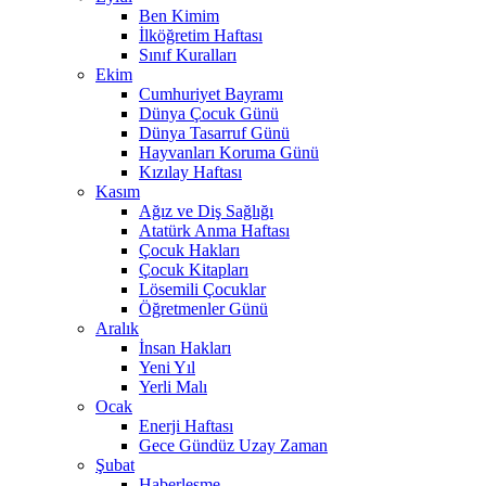
Ben Kimim
İlköğretim Haftası
Sınıf Kuralları
Ekim
Cumhuriyet Bayramı
Dünya Çocuk Günü
Dünya Tasarruf Günü
Hayvanları Koruma Günü
Kızılay Haftası
Kasım
Ağız ve Diş Sağlığı
Atatürk Anma Haftası
Çocuk Hakları
Çocuk Kitapları
Lösemili Çocuklar
Öğretmenler Günü
Aralık
İnsan Hakları
Yeni Yıl
Yerli Malı
Ocak
Enerji Haftası
Gece Gündüz Uzay Zaman
Şubat
Haberleşme