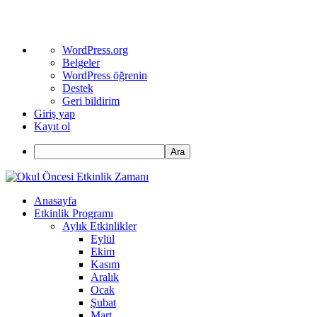
WordPress
WordPress.org
hakkında
Belgeler
WordPress öğrenin
Destek
Geri bildirim
Giriş yap
Kayıt ol
Ara
Anasayfa
Etkinlik Programı
Aylık Etkinlikler
Eylül
Ekim
Kasım
Aralık
Ocak
Şubat
Mart