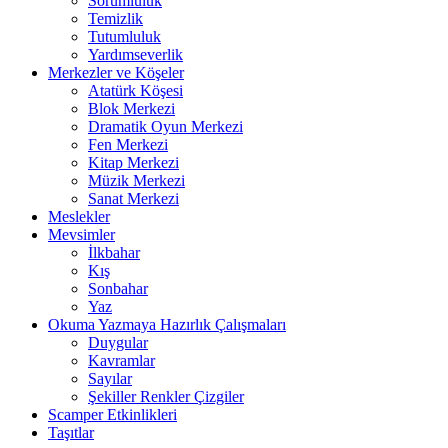
Sorumluluk
Temizlik
Tutumluluk
Yardımseverlik
Merkezler ve Köşeler
Atatürk Köşesi
Blok Merkezi
Dramatik Oyun Merkezi
Fen Merkezi
Kitap Merkezi
Müzik Merkezi
Sanat Merkezi
Meslekler
Mevsimler
İlkbahar
Kış
Sonbahar
Yaz
Okuma Yazmaya Hazırlık Çalışmaları
Duygular
Kavramlar
Sayılar
Şekiller Renkler Çizgiler
Scamper Etkinlikleri
Taşıtlar