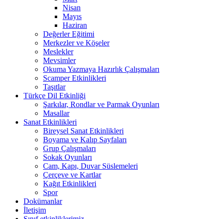
Nisan
Mayıs
Haziran
Değerler Eğitimi
Merkezler ve Köşeler
Meslekler
Mevsimler
Okuma Yazmaya Hazırlık Çalışmaları
Scamper Etkinlikleri
Taşıtlar
Türkçe Dil Etkinliği
Şarkılar, Rondlar ve Parmak Oyunları
Masallar
Sanat Etkinlikleri
Bireysel Sanat Etkinlikleri
Boyama ve Kalıp Sayfaları
Grup Çalışmaları
Sokak Oyunları
Cam, Kapı, Duvar Süslemeleri
Çerçeve ve Kartlar
Kağıt Etkinlikleri
Spor
Dokümanlar
İletişim
Sınıf etkinliklerimiz