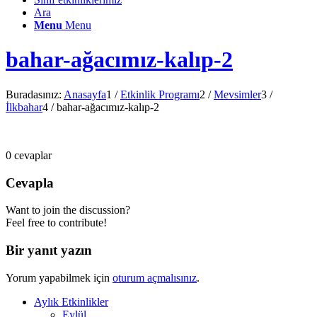
Ara
Menu
Menu
bahar-ağacımız-kalıp-2
Buradasınız:
Anasayfa
1
/
Etkinlik Programı
2
/
Mevsimler
3
/
İlkbahar
4
/
bahar-ağacımız-kalıp-2
0
cevaplar
Cevapla
Want to join the discussion?
Feel free to contribute!
Bir yanıt yazın
Yorum yapabilmek için
oturum açmalısınız
.
Aylık Etkinlikler
Eylül