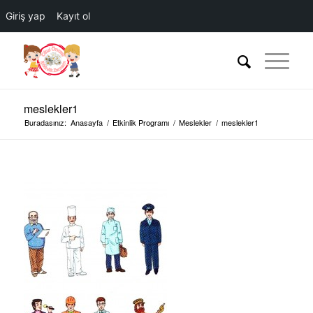
Giriş yap
Kayıt ol
meslekler1
Buradasınız:
Anasayfa
/
Etkinlik Programı
/
Meslekler
/
meslekler1