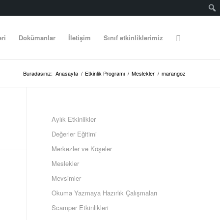
eri
Dokümanlar
İletişim
Sınıf etkinliklerimiz
Buradasınız:
Anasayfa
/
Etkinlik Programı
/
Meslekler
/
marangoz
Aylık Etkinlikler
Değerler Eğitimi
Merkezler ve Köşeler
Meslekler
Mevsimler
Okuma Yazmaya Hazırlık Çalışmaları
Scamper Etkinlikleri