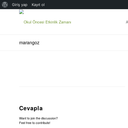
WordPress
Giriş yap
Kayıt ol
hakkında
A
marangoz
Cevapla
Want to join the discussion?
Feel free to contribute!