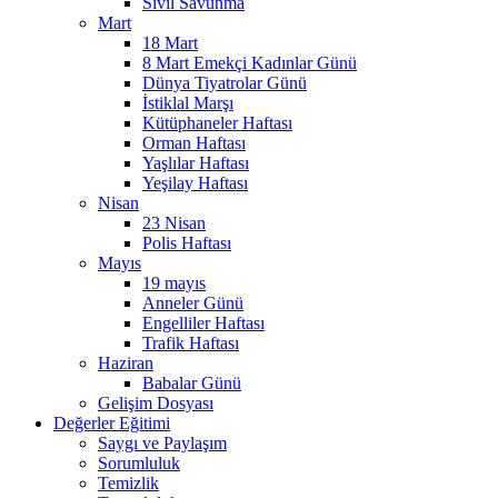
Sivil Savunma
Mart
18 Mart
8 Mart Emekçi Kadınlar Günü
Dünya Tiyatrolar Günü
İstiklal Marşı
Kütüphaneler Haftası
Orman Haftası
Yaşlılar Haftası
Yeşilay Haftası
Nisan
23 Nisan
Polis Haftası
Mayıs
19 mayıs
Anneler Günü
Engelliler Haftası
Trafik Haftası
Haziran
Babalar Günü
Gelişim Dosyası
Değerler Eğitimi
Saygı ve Paylaşım
Sorumluluk
Temizlik