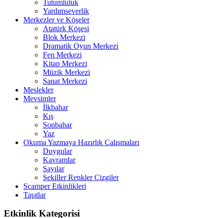
Tutumluluk
Yardımseverlik
Merkezler ve Köşeler
Atatürk Köşesi
Blok Merkezi
Dramatik Oyun Merkezi
Fen Merkezi
Kitap Merkezi
Müzik Merkezi
Sanat Merkezi
Meslekler
Mevsimler
İlkbahar
Kış
Sonbahar
Yaz
Okuma Yazmaya Hazırlık Çalışmaları
Duygular
Kavramlar
Sayılar
Şekiller Renkler Çizgiler
Scamper Etkinlikleri
Taşıtlar
Etkinlik Kategorisi