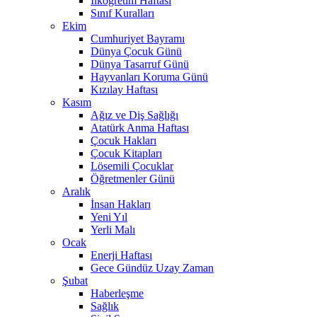
İlköğretim Haftası
Sınıf Kuralları
Ekim
Cumhuriyet Bayramı
Dünya Çocuk Günü
Dünya Tasarruf Günü
Hayvanları Koruma Günü
Kızılay Haftası
Kasım
Ağız ve Diş Sağlığı
Atatürk Anma Haftası
Çocuk Hakları
Çocuk Kitapları
Lösemili Çocuklar
Öğretmenler Günü
Aralık
İnsan Hakları
Yeni Yıl
Yerli Malı
Ocak
Enerji Haftası
Gece Gündüz Uzay Zaman
Şubat
Haberleşme
Sağlık