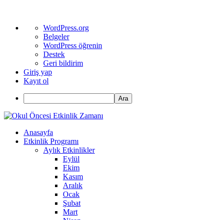
WordPress
WordPress.org
hakkında
Belgeler
WordPress öğrenin
Destek
Geri bildirim
Giriş yap
Kayıt ol
Ara
Anasayfa
Etkinlik Programı
Aylık Etkinlikler
Eylül
Ekim
Kasım
Aralık
Ocak
Şubat
Mart