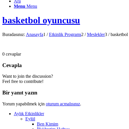
Ara
Menu
Menu
basketbol oyuncusu
Buradasınız:
Anasayfa
1
/
Etkinlik Programı
2
/
Meslekler
3
/
basketbol
0
cevaplar
Cevapla
Want to join the discussion?
Feel free to contribute!
Bir yanıt yazın
Yorum yapabilmek için
oturum açmalısınız
.
Aylık Etkinlikler
Eylül
Ben Kimim