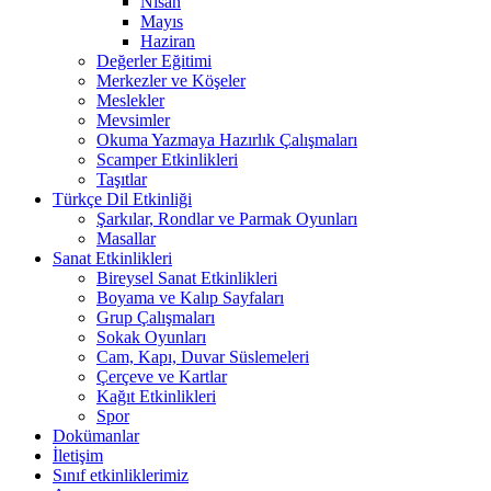
Nisan
Mayıs
Haziran
Değerler Eğitimi
Merkezler ve Köşeler
Meslekler
Mevsimler
Okuma Yazmaya Hazırlık Çalışmaları
Scamper Etkinlikleri
Taşıtlar
Türkçe Dil Etkinliği
Şarkılar, Rondlar ve Parmak Oyunları
Masallar
Sanat Etkinlikleri
Bireysel Sanat Etkinlikleri
Boyama ve Kalıp Sayfaları
Grup Çalışmaları
Sokak Oyunları
Cam, Kapı, Duvar Süslemeleri
Çerçeve ve Kartlar
Kağıt Etkinlikleri
Spor
Dokümanlar
İletişim
Sınıf etkinliklerimiz