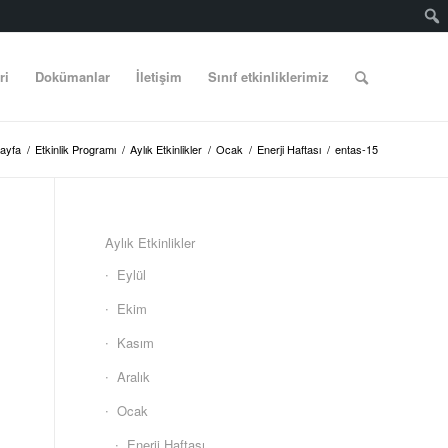
ri
Dokümanlar
İletişim
Sınıf etkinliklerimiz
ayfa
/
Etkinlik Programı
/
Aylık Etkinlikler
/
Ocak
/
Enerji Haftası
/
entas-15
Aylık Etkinlikler
Eylül
Ekim
Kasım
Aralık
Ocak
Enerji Haftası