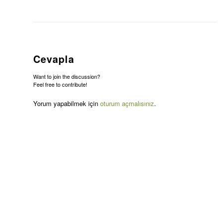
Cevapla
Want to join the discussion?
Feel free to contribute!
Yorum yapabilmek için
oturum açmalısınız
.