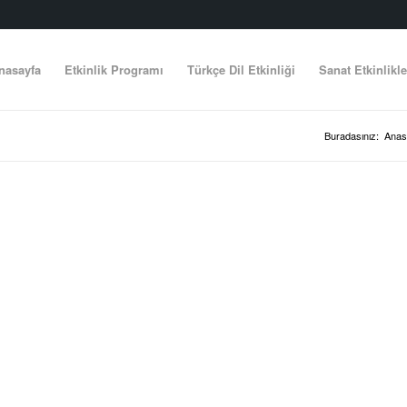
nasayfa
Etkinlik Programı
Türkçe Dil Etkinliği
Sanat Etkinlikle
Buradasınız:
Anas