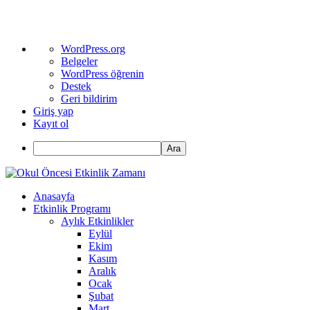
WordPress
WordPress.org
hakkında
Belgeler
WordPress öğrenin
Destek
Geri bildirim
Giriş yap
Kayıt ol
Ara
Anasayfa
Etkinlik Programı
Aylık Etkinlikler
Eylül
Ekim
Kasım
Aralık
Ocak
Şubat
Mart