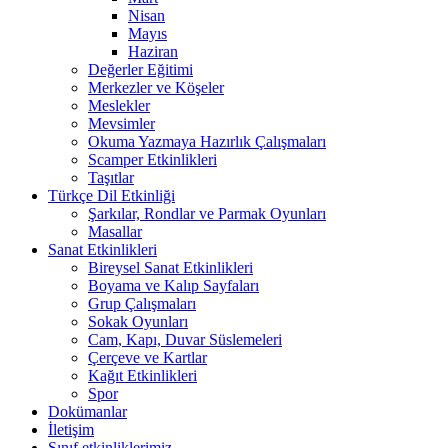
Nisan
Mayıs
Haziran
Değerler Eğitimi
Merkezler ve Köşeler
Meslekler
Mevsimler
Okuma Yazmaya Hazırlık Çalışmaları
Scamper Etkinlikleri
Taşıtlar
Türkçe Dil Etkinliği
Şarkılar, Rondlar ve Parmak Oyunları
Masallar
Sanat Etkinlikleri
Bireysel Sanat Etkinlikleri
Boyama ve Kalıp Sayfaları
Grup Çalışmaları
Sokak Oyunları
Cam, Kapı, Duvar Süslemeleri
Çerçeve ve Kartlar
Kağıt Etkinlikleri
Spor
Dokümanlar
İletişim
Sınıf etkinliklerimiz