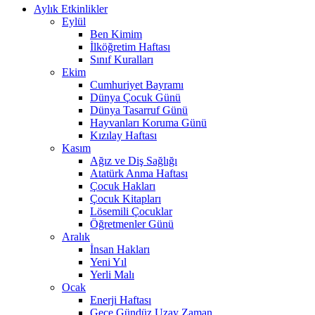
Aylık Etkinlikler
Eylül
Ben Kimim
İlköğretim Haftası
Sınıf Kuralları
Ekim
Cumhuriyet Bayramı
Dünya Çocuk Günü
Dünya Tasarruf Günü
Hayvanları Koruma Günü
Kızılay Haftası
Kasım
Ağız ve Diş Sağlığı
Atatürk Anma Haftası
Çocuk Hakları
Çocuk Kitapları
Lösemili Çocuklar
Öğretmenler Günü
Aralık
İnsan Hakları
Yeni Yıl
Yerli Malı
Ocak
Enerji Haftası
Gece Gündüz Uzay Zaman