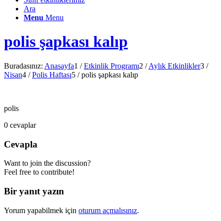
Ara
Menu
Menu
polis şapkası kalıp
Buradasınız:
Anasayfa
1
/
Etkinlik Programı
2
/
Aylık Etkinlikler
3
/
Nisan
4
/
Polis Haftası
5
/
polis şapkası kalıp
polis
0
cevaplar
Cevapla
Want to join the discussion?
Feel free to contribute!
Bir yanıt yazın
Yorum yapabilmek için
oturum açmalısınız
.