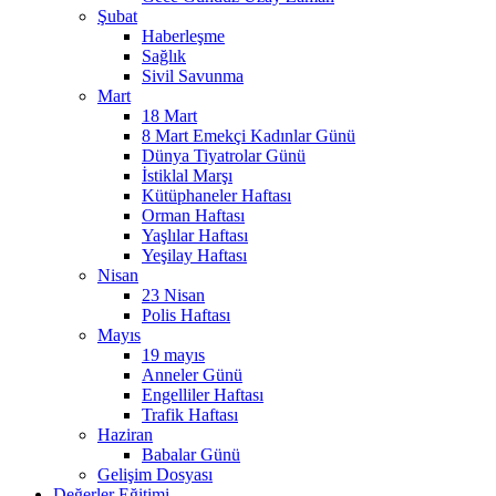
Şubat
Haberleşme
Sağlık
Sivil Savunma
Mart
18 Mart
8 Mart Emekçi Kadınlar Günü
Dünya Tiyatrolar Günü
İstiklal Marşı
Kütüphaneler Haftası
Orman Haftası
Yaşlılar Haftası
Yeşilay Haftası
Nisan
23 Nisan
Polis Haftası
Mayıs
19 mayıs
Anneler Günü
Engelliler Haftası
Trafik Haftası
Haziran
Babalar Günü
Gelişim Dosyası
Değerler Eğitimi