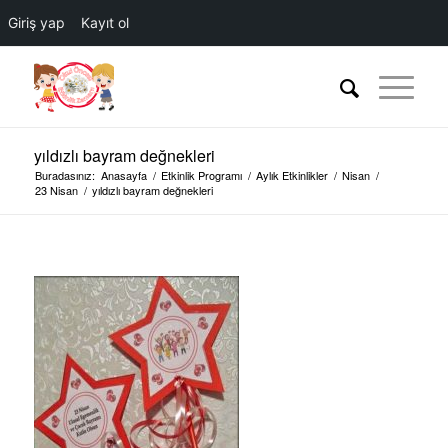
Giriş yap
Kayıt ol
yıldızlı bayram değnekleri
Buradasınız:
Anasayfa
/
Etkinlik Programı
/
Aylık Etkinlikler
/
Nisan
/
23 Nisan
/
yıldızlı bayram değnekleri