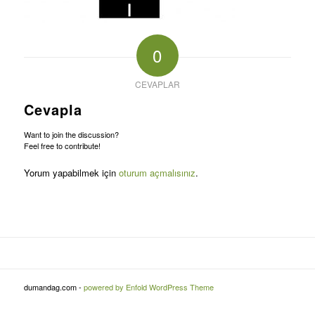
0
CEVAPLAR
Cevapla
Want to join the discussion?
Feel free to contribute!
Yorum yapabilmek için
oturum açmalısınız
.
dumandag.com -
powered by Enfold WordPress Theme