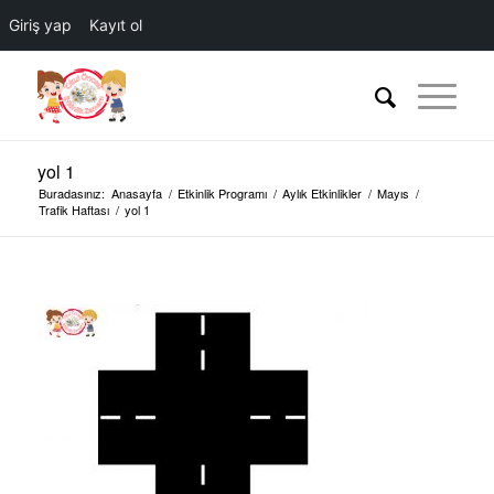
Giriş yap
Kayıt ol
yol 1
Buradasınız:
Anasayfa
/
Etkinlik Programı
/
Aylık Etkinlikler
/
Mayıs
/
Trafik Haftası
/
yol 1