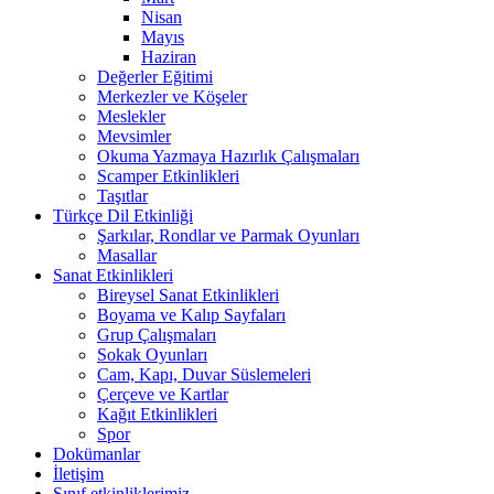
Nisan
Mayıs
Haziran
Değerler Eğitimi
Merkezler ve Köşeler
Meslekler
Mevsimler
Okuma Yazmaya Hazırlık Çalışmaları
Scamper Etkinlikleri
Taşıtlar
Türkçe Dil Etkinliği
Şarkılar, Rondlar ve Parmak Oyunları
Masallar
Sanat Etkinlikleri
Bireysel Sanat Etkinlikleri
Boyama ve Kalıp Sayfaları
Grup Çalışmaları
Sokak Oyunları
Cam, Kapı, Duvar Süslemeleri
Çerçeve ve Kartlar
Kağıt Etkinlikleri
Spor
Dokümanlar
İletişim
Sınıf etkinliklerimiz