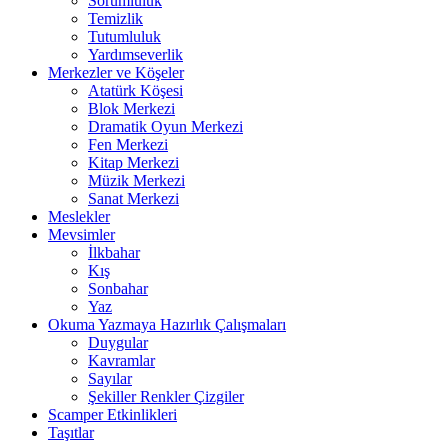
Sorumluluk
Temizlik
Tutumluluk
Yardımseverlik
Merkezler ve Köşeler
Atatürk Köşesi
Blok Merkezi
Dramatik Oyun Merkezi
Fen Merkezi
Kitap Merkezi
Müzik Merkezi
Sanat Merkezi
Meslekler
Mevsimler
İlkbahar
Kış
Sonbahar
Yaz
Okuma Yazmaya Hazırlık Çalışmaları
Duygular
Kavramlar
Sayılar
Şekiller Renkler Çizgiler
Scamper Etkinlikleri
Taşıtlar