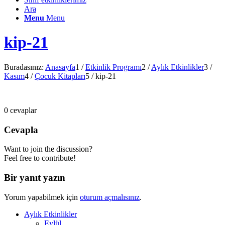
Ara
Menu
Menu
kip-21
Buradasınız:
Anasayfa
1
/
Etkinlik Programı
2
/
Aylık Etkinlikler
3
/
Kasım
4
/
Çocuk Kitapları
5
/
kip-21
0
cevaplar
Cevapla
Want to join the discussion?
Feel free to contribute!
Bir yanıt yazın
Yorum yapabilmek için
oturum açmalısınız
.
Aylık Etkinlikler
Eylül