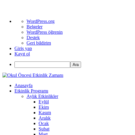
WordPress
WordPress.org
hakkında
Belgeler
WordPress öğrenin
Destek
Geri bildirim
Giriş yap
Kayıt ol
Ara
Anasayfa
Etkinlik Programı
Aylık Etkinlikler
Eylül
Ekim
Kasım
Aralık
Ocak
Şubat
Mart