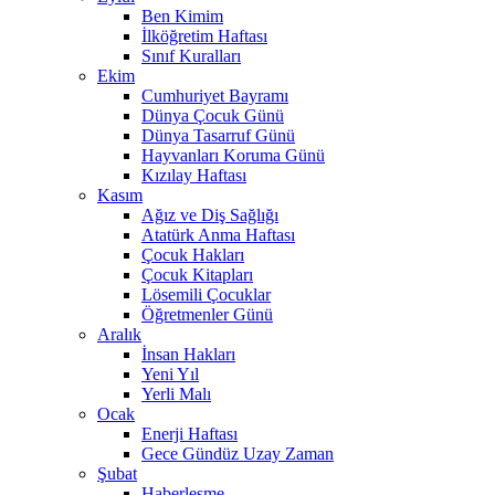
Ben Kimim
İlköğretim Haftası
Sınıf Kuralları
Ekim
Cumhuriyet Bayramı
Dünya Çocuk Günü
Dünya Tasarruf Günü
Hayvanları Koruma Günü
Kızılay Haftası
Kasım
Ağız ve Diş Sağlığı
Atatürk Anma Haftası
Çocuk Hakları
Çocuk Kitapları
Lösemili Çocuklar
Öğretmenler Günü
Aralık
İnsan Hakları
Yeni Yıl
Yerli Malı
Ocak
Enerji Haftası
Gece Gündüz Uzay Zaman
Şubat
Haberleşme