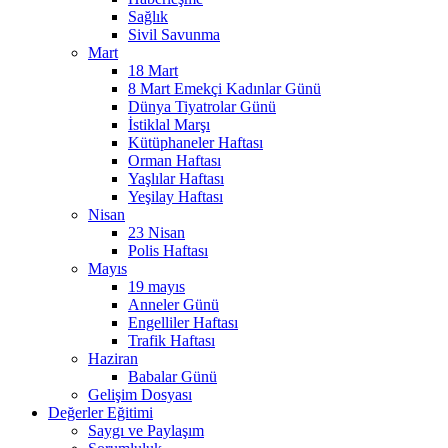
Sağlık
Sivil Savunma
Mart
18 Mart
8 Mart Emekçi Kadınlar Günü
Dünya Tiyatrolar Günü
İstiklal Marşı
Kütüphaneler Haftası
Orman Haftası
Yaşlılar Haftası
Yeşilay Haftası
Nisan
23 Nisan
Polis Haftası
Mayıs
19 mayıs
Anneler Günü
Engelliler Haftası
Trafik Haftası
Haziran
Babalar Günü
Gelişim Dosyası
Değerler Eğitimi
Saygı ve Paylaşım