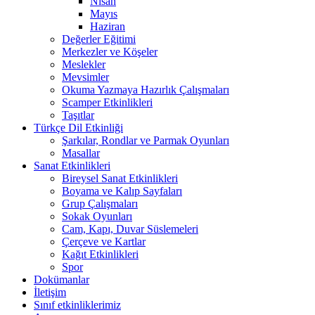
Nisan
Mayıs
Haziran
Değerler Eğitimi
Merkezler ve Köşeler
Meslekler
Mevsimler
Okuma Yazmaya Hazırlık Çalışmaları
Scamper Etkinlikleri
Taşıtlar
Türkçe Dil Etkinliği
Şarkılar, Rondlar ve Parmak Oyunları
Masallar
Sanat Etkinlikleri
Bireysel Sanat Etkinlikleri
Boyama ve Kalıp Sayfaları
Grup Çalışmaları
Sokak Oyunları
Cam, Kapı, Duvar Süslemeleri
Çerçeve ve Kartlar
Kağıt Etkinlikleri
Spor
Dokümanlar
İletişim
Sınıf etkinliklerimiz