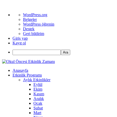
WordPress
WordPress.org
hakkında
Belgeler
WordPress öğrenin
Destek
Geri bildirim
Giriş yap
Kayıt ol
Ara
Anasayfa
Etkinlik Programı
Aylık Etkinlikler
Eylül
Ekim
Kasım
Aralık
Ocak
Şubat
Mart