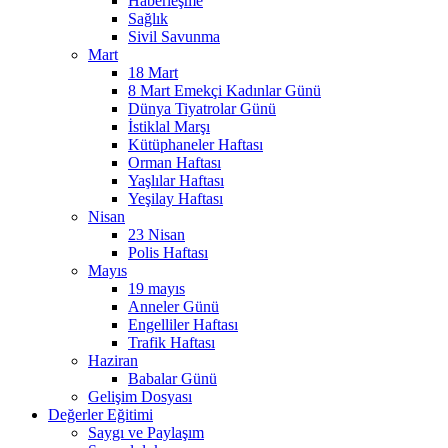
Haberleşme
Sağlık
Sivil Savunma
Mart
18 Mart
8 Mart Emekçi Kadınlar Günü
Dünya Tiyatrolar Günü
İstiklal Marşı
Kütüphaneler Haftası
Orman Haftası
Yaşlılar Haftası
Yeşilay Haftası
Nisan
23 Nisan
Polis Haftası
Mayıs
19 mayıs
Anneler Günü
Engelliler Haftası
Trafik Haftası
Haziran
Babalar Günü
Gelişim Dosyası
Değerler Eğitimi
Saygı ve Paylaşım