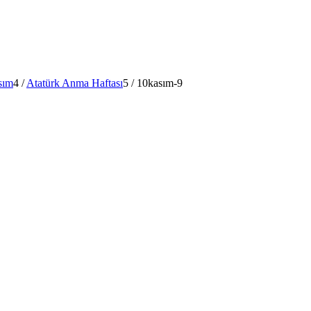
sım
4
/
Atatürk Anma Haftası
5
/
10kasım-9