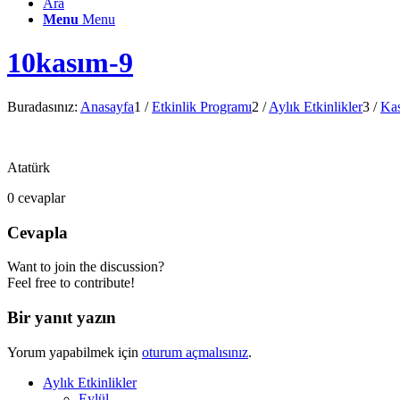
Ara
Menu
Menu
10kasım-9
Buradasınız:
Anasayfa
1
/
Etkinlik Programı
2
/
Aylık Etkinlikler
3
/
Ka
Atatürk
0
cevaplar
Cevapla
Want to join the discussion?
Feel free to contribute!
Bir yanıt yazın
Yorum yapabilmek için
oturum açmalısınız
.
Aylık Etkinlikler
Eylül