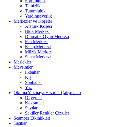
Sorumluluk
Temizlik
Tutumluluk
Yardımseverlik
Merkezler ve Köşeler
Atatürk Köşesi
Blok Merkezi
Dramatik Oyun Merkezi
Fen Merkezi
Kitap Merkezi
Müzik Merkezi
Sanat Merkezi
Meslekler
Mevsimler
İlkbahar
Kış
Sonbahar
Yaz
Okuma Yazmaya Hazırlık Çalışmaları
Duygular
Kavramlar
Sayılar
Şekiller Renkler Çizgiler
Scamper Etkinlikleri
Taşıtlar