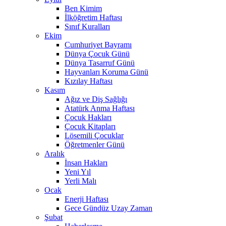
Ben Kimim
İlköğretim Haftası
Sınıf Kuralları
Ekim
Cumhuriyet Bayramı
Dünya Çocuk Günü
Dünya Tasarruf Günü
Hayvanları Koruma Günü
Kızılay Haftası
Kasım
Ağız ve Diş Sağlığı
Atatürk Anma Haftası
Çocuk Hakları
Çocuk Kitapları
Lösemili Çocuklar
Öğretmenler Günü
Aralık
İnsan Hakları
Yeni Yıl
Yerli Malı
Ocak
Enerji Haftası
Gece Gündüz Uzay Zaman
Şubat