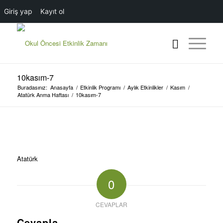
Giriş yap
Kayıt ol
10kasım-7
Buradasınız:
Anasayfa
/
Etkinlik Programı
/
Aylık Etkinlikler
/
Kasım
/
Atatürk Anma Haftası
/
10kasım-7
Atatürk
0
CEVAPLAR
Cevapla