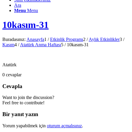
Ara
Menu
Menu
10kasım-31
Buradasınız:
Anasayfa
1
/
Etkinlik Programı
2
/
Aylık Etkinlikler
3
/
Kasım
4
/
Atatürk Anma Haftası
5
/
10kasım-31
Atatürk
0
cevaplar
Cevapla
Want to join the discussion?
Feel free to contribute!
Bir yanıt yazın
Yorum yapabilmek için
oturum açmalısınız
.