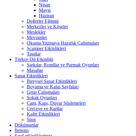
Nisan
Mayıs
Haziran
Değerler Eğitimi
Merkezler ve Köşeler
Meslekler
Mevsimler
Okuma Yazmaya Hazırlık Çalışmaları
Scamper Etkinlikleri
Taşıtlar
Türkçe Dil Etkinliği
Şarkılar, Rondlar ve Parmak Oyunları
Masallar
Sanat Etkinlikleri
Bireysel Sanat Etkinlikleri
Boyama ve Kalıp Sayfaları
Grup Çalışmaları
Sokak Oyunları
Cam, Kapı, Duvar Süslemeleri
Çerçeve ve Kartlar
Kağıt Etkinlikleri
Spor
Dokümanlar
İletişim
Sınıf etkinliklerimiz