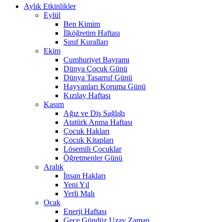
Aylık Etkinlikler
Eylül
Ben Kimim
İlköğretim Haftası
Sınıf Kuralları
Ekim
Cumhuriyet Bayramı
Dünya Çocuk Günü
Dünya Tasarruf Günü
Hayvanları Koruma Günü
Kızılay Haftası
Kasım
Ağız ve Diş Sağlığı
Atatürk Anma Haftası
Çocuk Hakları
Çocuk Kitapları
Lösemili Çocuklar
Öğretmenler Günü
Aralık
İnsan Hakları
Yeni Yıl
Yerli Malı
Ocak
Enerji Haftası
Gece Gündüz Uzay Zaman