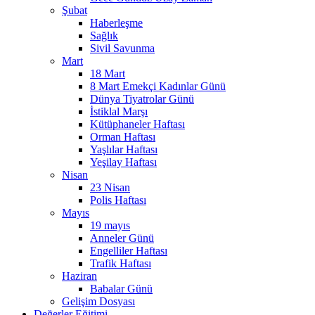
Şubat
Haberleşme
Sağlık
Sivil Savunma
Mart
18 Mart
8 Mart Emekçi Kadınlar Günü
Dünya Tiyatrolar Günü
İstiklal Marşı
Kütüphaneler Haftası
Orman Haftası
Yaşlılar Haftası
Yeşilay Haftası
Nisan
23 Nisan
Polis Haftası
Mayıs
19 mayıs
Anneler Günü
Engelliler Haftası
Trafik Haftası
Haziran
Babalar Günü
Gelişim Dosyası
Değerler Eğitimi