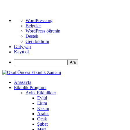
WordPress
WordPress.org
hakkında
Belgeler
WordPress öğrenin
Destek
Geri bildirim
Giriş yap
Kayıt ol
Ara
Anasayfa
Etkinlik Programı
Aylık Etkinlikler
Eylül
Ekim
Kasım
Aralık
Ocak
Şubat
Mart