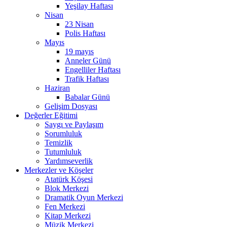
Yeşilay Haftası
Nisan
23 Nisan
Polis Haftası
Mayıs
19 mayıs
Anneler Günü
Engelliler Haftası
Trafik Haftası
Haziran
Babalar Günü
Gelişim Dosyası
Değerler Eğitimi
Saygı ve Paylaşım
Sorumluluk
Temizlik
Tutumluluk
Yardımseverlik
Merkezler ve Köşeler
Atatürk Köşesi
Blok Merkezi
Dramatik Oyun Merkezi
Fen Merkezi
Kitap Merkezi
Müzik Merkezi