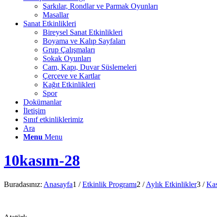
Şarkılar, Rondlar ve Parmak Oyunları
Masallar
Sanat Etkinlikleri
Bireysel Sanat Etkinlikleri
Boyama ve Kalıp Sayfaları
Grup Çalışmaları
Sokak Oyunları
Cam, Kapı, Duvar Süslemeleri
Çerçeve ve Kartlar
Kağıt Etkinlikleri
Spor
Dokümanlar
İletişim
Sınıf etkinliklerimiz
Ara
Menu
Menu
10kasım-28
Buradasınız:
Anasayfa
1
/
Etkinlik Programı
2
/
Aylık Etkinlikler
3
/
Ka