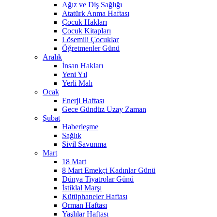
Ağız ve Diş Sağlığı
Atatürk Anma Haftası
Çocuk Hakları
Çocuk Kitapları
Lösemili Çocuklar
Öğretmenler Günü
Aralık
İnsan Hakları
Yeni Yıl
Yerli Malı
Ocak
Enerji Haftası
Gece Gündüz Uzay Zaman
Şubat
Haberleşme
Sağlık
Sivil Savunma
Mart
18 Mart
8 Mart Emekçi Kadınlar Günü
Dünya Tiyatrolar Günü
İstiklal Marşı
Kütüphaneler Haftası
Orman Haftası
Yaşlılar Haftası