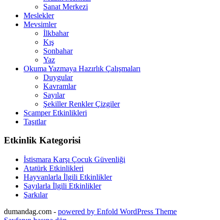
Sanat Merkezi
Meslekler
Mevsimler
İlkbahar
Kış
Sonbahar
Yaz
Okuma Yazmaya Hazırlık Çalışmaları
Duygular
Kavramlar
Sayılar
Şekiller Renkler Çizgiler
Scamper Etkinlikleri
Taşıtlar
Etkinlik Kategorisi
İstismara Karşı Çocuk Güvenliği
Atatürk Etkinlikleri
Hayvanlarla İlgili Etkinlikler
Sayılarla İlgili Etkinlikler
Şarkılar
dumandag.com -
powered by Enfold WordPress Theme