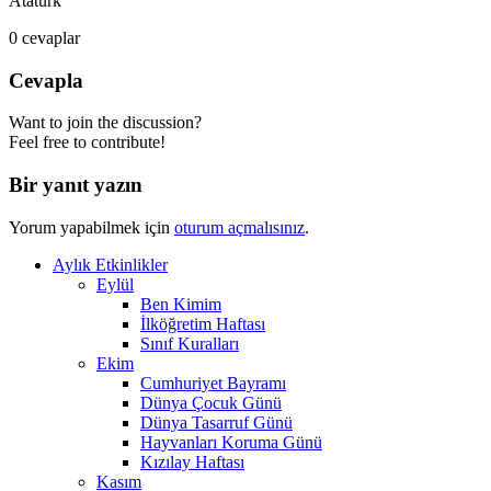
Atatürk
0
cevaplar
Cevapla
Want to join the discussion?
Feel free to contribute!
Bir yanıt yazın
Yorum yapabilmek için
oturum açmalısınız
.
Aylık Etkinlikler
Eylül
Ben Kimim
İlköğretim Haftası
Sınıf Kuralları
Ekim
Cumhuriyet Bayramı
Dünya Çocuk Günü
Dünya Tasarruf Günü
Hayvanları Koruma Günü
Kızılay Haftası
Kasım