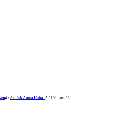
sım
4
/
Atatürk Anma Haftası
5
/
10kasım-28