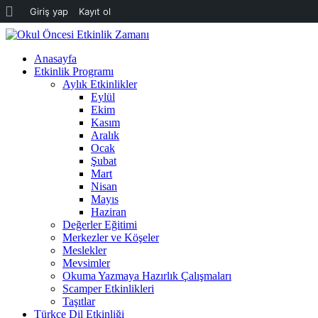
WordPress
Giriş yap
Kayıt ol
hakkında
Anasayfa
Etkinlik Programı
Aylık Etkinlikler
Eylül
Ekim
Kasım
Aralık
Ocak
Şubat
Mart
Nisan
Mayıs
Haziran
Değerler Eğitimi
Merkezler ve Köşeler
Meslekler
Mevsimler
Okuma Yazmaya Hazırlık Çalışmaları
Scamper Etkinlikleri
Taşıtlar
Türkçe Dil Etkinliği