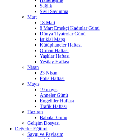
Haberleşme
Sağlık
Sivil Savunma
Mart
18 Mart
8 Mart Emekçi Kadınlar Günü
Dünya Tiyatrolar Günü
İstiklal Marşı
Kütüphaneler Haftası
Orman Haftası
Yaşlılar Haftası
Yeşilay Haftası
Nisan
23 Nisan
Polis Haftası
Mayıs
19 mayıs
Anneler Günü
Engelliler Haftası
Trafik Haftası
Haziran
Babalar Günü
Gelişim Dosyası
Değerler Eğitimi
Saygı ve Paylaşım