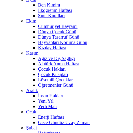
Ben Kimim
İlköğretim Haftası
Sınıf Kuralları
Ekim
Cumhuriyet Bayramı
Dünya Çocuk Günü
Dünya Tasarruf Günü
Hayvanları Koruma Günü
Kızılay Haftası
Kasım
Ağız ve Diş Sağlığı
Atatürk Anma Haftası
Çocuk Hakları
Çocuk Kitapları
Lösemili Çocuklar
Öğretmenler Günü
Aralık
İnsan Hakları
Yeni Yıl
Yerli Malı
Ocak
Enerji Haftası
Gece Gündüz Uzay Zaman
Şubat