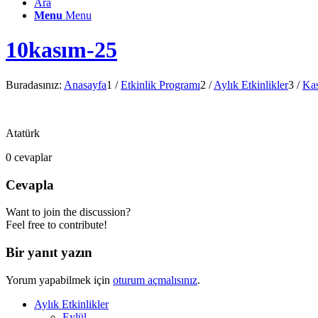
Ara
Menu
Menu
10kasım-25
Buradasınız:
Anasayfa
1
/
Etkinlik Programı
2
/
Aylık Etkinlikler
3
/
Ka
Atatürk
0
cevaplar
Cevapla
Want to join the discussion?
Feel free to contribute!
Bir yanıt yazın
Yorum yapabilmek için
oturum açmalısınız
.
Aylık Etkinlikler
Eylül