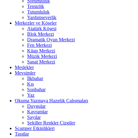
Sorumluluk
Temizlik
Tutumluluk
Yardımseverlik
Merkezler ve Köşeler
Atatürk Köşesi
Blok Merkezi
Dramatik Oyun Merkezi
Fen Merkezi
Kitap Merkezi
Müzik Merkezi
Sanat Merkezi
Meslekler
Mevsimler
İlkbahar
Kış
Sonbahar
Yaz
Okuma Yazmaya Hazırlık Çalışmaları
Duygular
Kavramlar
Sayılar
Şekiller Renkler Çizgiler
Scamper Etkinlikleri
Taşıtlar