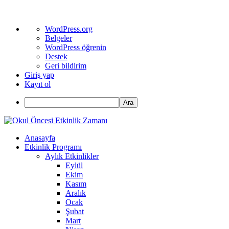
WordPress
WordPress.org
hakkında
Belgeler
WordPress öğrenin
Destek
Geri bildirim
Giriş yap
Kayıt ol
Ara
Anasayfa
Etkinlik Programı
Aylık Etkinlikler
Eylül
Ekim
Kasım
Aralık
Ocak
Şubat
Mart