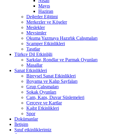
Nisan
Mayıs
Haziran
Değerler Eğitimi
Merkezler ve Köşeler
Meslekler
Mevsimler
Okuma Yazmaya Hazırlık Çalışmaları
Scamper Etkinlikleri
Taşıtlar
Türkçe Dil Etkinliği
Şarkılar, Rondlar ve Parmak Oyunları
Masallar
Sanat Etkinlikleri
Bireysel Sanat Etkinlikleri
Boyama ve Kalıp Sayfaları
Grup Çalışmaları
Sokak Oyunları
Cam, Kapı, Duvar Süslemeleri
Çerçeve ve Kartlar
Kağıt Etkinlikleri
Spor
Dokümanlar
İletişim
Sınıf etkinliklerimiz