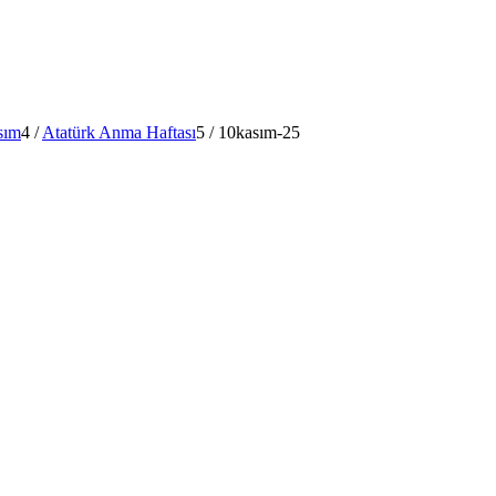
sım
4
/
Atatürk Anma Haftası
5
/
10kasım-25