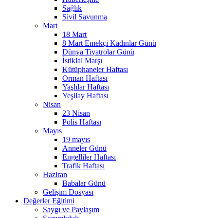
Sağlık
Sivil Savunma
Mart
18 Mart
8 Mart Emekçi Kadınlar Günü
Dünya Tiyatrolar Günü
İstiklal Marşı
Kütüphaneler Haftası
Orman Haftası
Yaşlılar Haftası
Yeşilay Haftası
Nisan
23 Nisan
Polis Haftası
Mayıs
19 mayıs
Anneler Günü
Engelliler Haftası
Trafik Haftası
Haziran
Babalar Günü
Gelişim Dosyası
Değerler Eğitimi
Saygı ve Paylaşım