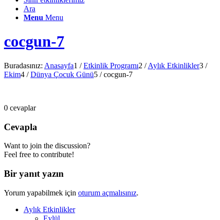
Ara
Menu
Menu
cocgun-7
Buradasınız:
Anasayfa
1
/
Etkinlik Programı
2
/
Aylık Etkinlikler
3
/
Ekim
4
/
Dünya Çocuk Günü
5
/
cocgun-7
0
cevaplar
Cevapla
Want to join the discussion?
Feel free to contribute!
Bir yanıt yazın
Yorum yapabilmek için
oturum açmalısınız
.
Aylık Etkinlikler
Eylül