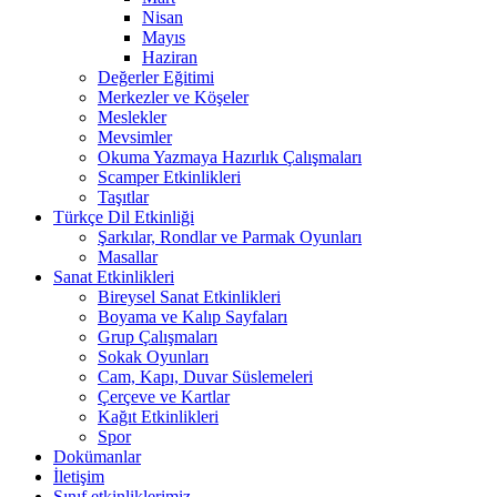
Nisan
Mayıs
Haziran
Değerler Eğitimi
Merkezler ve Köşeler
Meslekler
Mevsimler
Okuma Yazmaya Hazırlık Çalışmaları
Scamper Etkinlikleri
Taşıtlar
Türkçe Dil Etkinliği
Şarkılar, Rondlar ve Parmak Oyunları
Masallar
Sanat Etkinlikleri
Bireysel Sanat Etkinlikleri
Boyama ve Kalıp Sayfaları
Grup Çalışmaları
Sokak Oyunları
Cam, Kapı, Duvar Süslemeleri
Çerçeve ve Kartlar
Kağıt Etkinlikleri
Spor
Dokümanlar
İletişim
Sınıf etkinliklerimiz