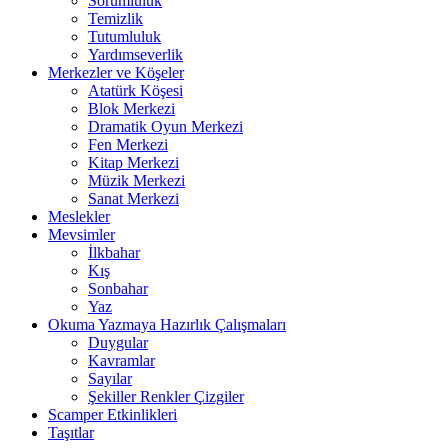
Sorumluluk
Temizlik
Tutumluluk
Yardımseverlik
Merkezler ve Köşeler
Atatürk Köşesi
Blok Merkezi
Dramatik Oyun Merkezi
Fen Merkezi
Kitap Merkezi
Müzik Merkezi
Sanat Merkezi
Meslekler
Mevsimler
İlkbahar
Kış
Sonbahar
Yaz
Okuma Yazmaya Hazırlık Çalışmaları
Duygular
Kavramlar
Sayılar
Şekiller Renkler Çizgiler
Scamper Etkinlikleri
Taşıtlar