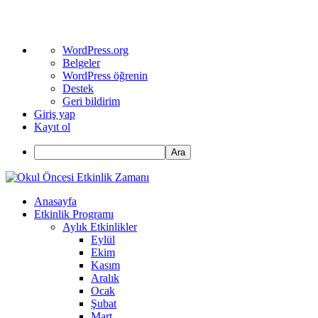
WordPress
WordPress.org
hakkında
Belgeler
WordPress öğrenin
Destek
Geri bildirim
Giriş yap
Kayıt ol
Ara
Anasayfa
Etkinlik Programı
Aylık Etkinlikler
Eylül
Ekim
Kasım
Aralık
Ocak
Şubat
Mart