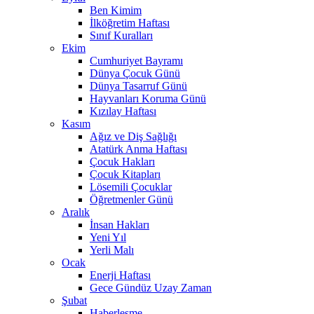
Ben Kimim
İlköğretim Haftası
Sınıf Kuralları
Ekim
Cumhuriyet Bayramı
Dünya Çocuk Günü
Dünya Tasarruf Günü
Hayvanları Koruma Günü
Kızılay Haftası
Kasım
Ağız ve Diş Sağlığı
Atatürk Anma Haftası
Çocuk Hakları
Çocuk Kitapları
Lösemili Çocuklar
Öğretmenler Günü
Aralık
İnsan Hakları
Yeni Yıl
Yerli Malı
Ocak
Enerji Haftası
Gece Gündüz Uzay Zaman
Şubat
Haberleşme