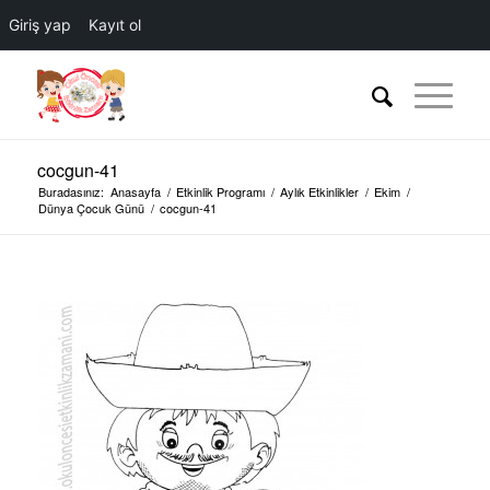
Giriş yap
Kayıt ol
cocgun-41
Buradasınız:
Anasayfa
/
Etkinlik Programı
/
Aylık Etkinlikler
/
Ekim
/
Dünya Çocuk Günü
/
cocgun-41