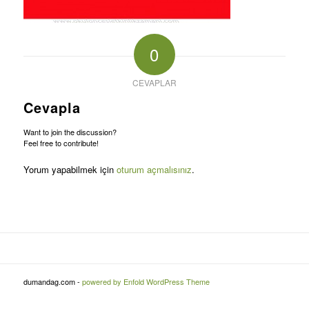
0
CEVAPLAR
Cevapla
Want to join the discussion?
Feel free to contribute!
Yorum yapabilmek için
oturum açmalısınız
.
dumandag.com -
powered by Enfold WordPress Theme