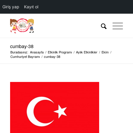
Giriş yap
Kayıt ol
cumbay-38
Buradasınız:
Anasayfa
/
Etkinlik Programı
/
Aylık Etkinlikler
/
Ekim
/
Cumhuriyet Bayramı
/
cumbay-38