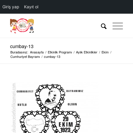
Giriş yap
Kayıt ol
cumbay-13
Buradasınız:
Anasayfa
/
Etkinlik Programı
/
Aylık Etkinlikler
/
Ekim
/
Cumhuriyet Bayramı
/
cumbay-13