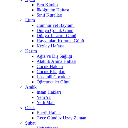
Ben Kimim
İlköğretim Haftası
Sınıf Kuralları
Ekim
Cumhuriyet Bayramı
Dünya Çocuk Günü
Dünya Tasarruf Günü
Hayvanları Koruma Günü
Kızılay Haftası
Kasım
Ağız ve Diş Sağlığı
Atatürk Anma Haftası
Çocuk Hakları
Çocuk Kitapları
Lösemili Çocuklar
Öğretmenler Günü
Aralık
İnsan Hakları
Yeni Yıl
Yerli Malı
Ocak
Enerji Haftası
Gece Gündüz Uzay Zaman
Şubat