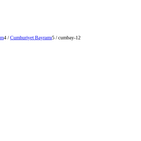
im
4
/
Cumhuriyet Bayramı
5
/
cumbay-12