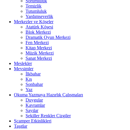
Sorumluluk
Temizlik
Tutumluluk
Yardımseverlik
Merkezler ve Köşeler
Atatürk Köşesi
Blok Merkezi
Dramatik Oyun Merkezi
Fen Merkezi
Kitap Merkezi
Müzik Merkezi
Sanat Merkezi
Meslekler
Mevsimler
İlkbahar
Kış
Sonbahar
Yaz
Okuma Yazmaya Hazırlık Çalışmaları
Duygular
Kavramlar
Sayılar
Şekiller Renkler Çizgiler
Scamper Etkinlikleri
Taşıtlar