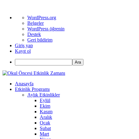
WordPress
WordPress.org
hakkında
Belgeler
WordPress öğrenin
Destek
Geri bildirim
Giriş yap
Kayıt ol
Ara
Anasayfa
Etkinlik Programı
Aylık Etkinlikler
Eylül
Ekim
Kasım
Aralık
Ocak
Şubat
Mart