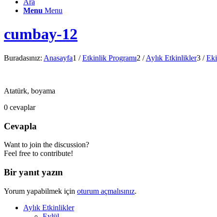
Ara
Menu
Menu
cumbay-12
Buradasınız:
Anasayfa
1
/
Etkinlik Programı
2
/
Aylık Etkinlikler
3
/
Ek
Atatürk, boyama
0
cevaplar
Cevapla
Want to join the discussion?
Feel free to contribute!
Bir yanıt yazın
Yorum yapabilmek için
oturum açmalısınız
.
Aylık Etkinlikler
Eylül