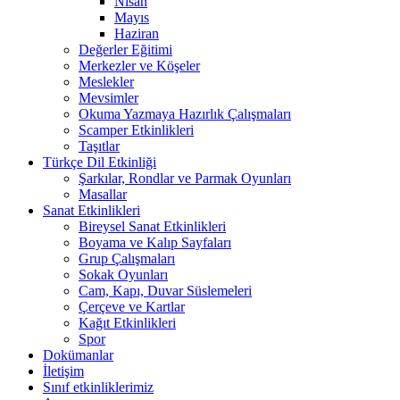
Nisan
Mayıs
Haziran
Değerler Eğitimi
Merkezler ve Köşeler
Meslekler
Mevsimler
Okuma Yazmaya Hazırlık Çalışmaları
Scamper Etkinlikleri
Taşıtlar
Türkçe Dil Etkinliği
Şarkılar, Rondlar ve Parmak Oyunları
Masallar
Sanat Etkinlikleri
Bireysel Sanat Etkinlikleri
Boyama ve Kalıp Sayfaları
Grup Çalışmaları
Sokak Oyunları
Cam, Kapı, Duvar Süslemeleri
Çerçeve ve Kartlar
Kağıt Etkinlikleri
Spor
Dokümanlar
İletişim
Sınıf etkinliklerimiz