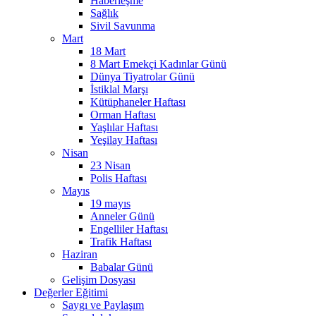
Haberleşme
Sağlık
Sivil Savunma
Mart
18 Mart
8 Mart Emekçi Kadınlar Günü
Dünya Tiyatrolar Günü
İstiklal Marşı
Kütüphaneler Haftası
Orman Haftası
Yaşlılar Haftası
Yeşilay Haftası
Nisan
23 Nisan
Polis Haftası
Mayıs
19 mayıs
Anneler Günü
Engelliler Haftası
Trafik Haftası
Haziran
Babalar Günü
Gelişim Dosyası
Değerler Eğitimi
Saygı ve Paylaşım