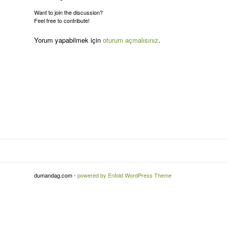
Want to join the discussion?
Feel free to contribute!
Yorum yapabilmek için
oturum açmalısınız
.
dumandag.com -
powered by Enfold WordPress Theme