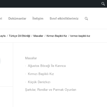
ri
Dokümanlar
İletişim
Sınıf etkinliklerimiz
ayfa
/
Türkçe Dil Etkinliği
/
Masallar
/
Kırmızı Başlıklı Kız
/
kırmızı başlıklı kız
Masallar
Ağustos Böceği İle Karınca
Kırmızı Başlıklı Kız
Küçük Denizkızı
Şarkılar, Rondlar ve Parmak Oyunları