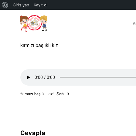
WordPress
Giriş yap
Kayıt ol
hakkında
A
kırmızı başlıklı kız
“kırmızı başlıklı kız”. Şarkı 3.
Cevapla