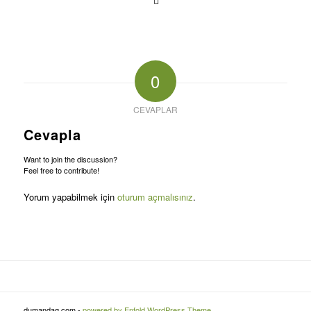
0
CEVAPLAR
Cevapla
Want to join the discussion?
Feel free to contribute!
Yorum yapabilmek için
oturum açmalısınız
.
dumandag.com -
powered by Enfold WordPress Theme