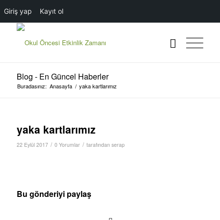
Giriş yap
Kayıt ol
Blog - En Güncel Haberler
Buradasınız:
Anasayfa
/
yaka kartlarımız
yaka kartlarımız
/
/
22 Eylül 2017
0 Yorumlar
tarafından
serap
Bu gönderiyi paylaş