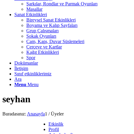
Şarkılar, Rondlar ve Parmak Oyunları
Masallar
Sanat Etkinlikleri
Bireysel Sanat Etkinlikleri
Boyama ve Kalıp Sayfaları
Grup Çalışmaları
Sokak Oyunları
Cam, Kapı, Duvar Süslemeleri
Çerçeve ve Kartlar
Kağıt Etkinlikleri
Spor
Dokümanlar
İletişim
Sınıf etkinliklerimiz
Ara
Menu
Menu
seyhan
Buradasınız:
Anasayfa
1
/
Üyeler
Etkinlik
Profil