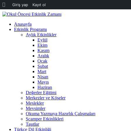
WordPress
Giriş yap
Kayıt ol
hakkında
Anasayfa
Etkinlik Programı
Aylık Etkinlikler
Eylül
Ekim
Kasım
Aralık
Ocak
Şubat
Mart
Nisan
Mayıs
Haziran
Değerler Eğitimi
Merkezler ve Köşeler
Meslekler
Mevsimler
Okuma Yazmaya Hazırlık Çalışmaları
Scamper Etkinlikleri
Taşıtlar
Türkçe Dil Etkinliği