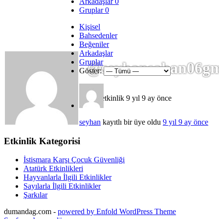
Arkadaşlar
0
Gruplar
0
Kişisel
Bahsedenler
Beğeniler
Arkadaşlar
Gruplar
@seyhansahan06gm
Göster:
Son etkinlik 9 yıl 9 ay önce
seyhan
kayıtlı bir üye oldu
9 yıl 9 ay önce
Etkinlik Kategorisi
İstismara Karşı Çocuk Güvenliği
Atatürk Etkinlikleri
Hayvanlarla İlgili Etkinlikler
Sayılarla İlgili Etkinlikler
Şarkılar
dumandag.com -
powered by Enfold WordPress Theme