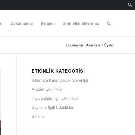
ri
Dokümanlar
İletişim
Sınıf etkinliklerimiz
Buradasınız:
Anasayfa
/
Üyeler
ETKINLIK KATEGORISI
İstismara Karşı Çocuk Güvenliği
Atatürk Etkinlikleri
Hayvanlarla İlgili Etkinlikler
Sayılarla İlgili Etkinlikler
Şarkılar