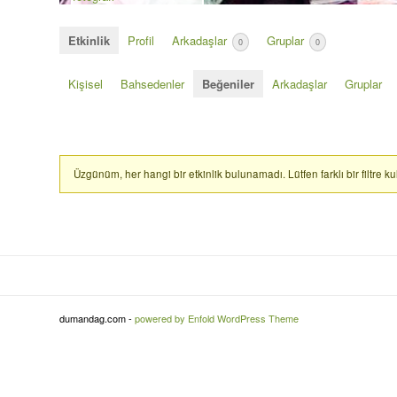
Etkinlik
Profil
Arkadaşlar
Gruplar
0
0
Kişisel
Bahsedenler
Beğeniler
Arkadaşlar
Gruplar
Üzgünüm, her hangi bir etkinlik bulunamadı. Lütfen farklı bir filtre 
dumandag.com -
powered by Enfold WordPress Theme