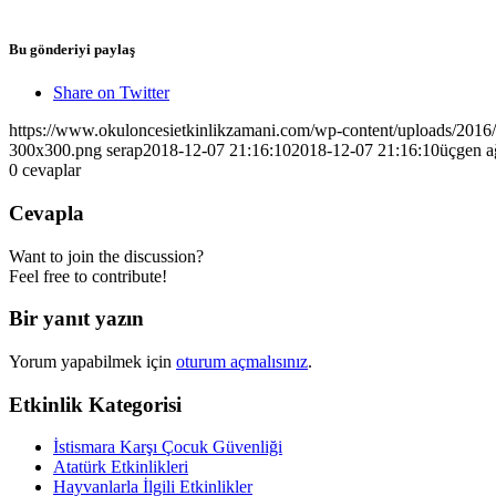
Bu gönderiyi paylaş
Share on Twitter
https://www.okuloncesietkinlikzamani.com/wp-content/uploads/201
300x300.png
serap
2018-12-07 21:16:10
2018-12-07 21:16:10
üçgen a
0
cevaplar
Cevapla
Want to join the discussion?
Feel free to contribute!
Bir yanıt yazın
Yorum yapabilmek için
oturum açmalısınız
.
Etkinlik Kategorisi
İstismara Karşı Çocuk Güvenliği
Atatürk Etkinlikleri
Hayvanlarla İlgili Etkinlikler