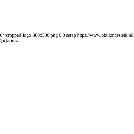
6/04/cropped-logo-300x300.png
0
0
serap
https://www.okuloncesietkinl
ğaçlarımız