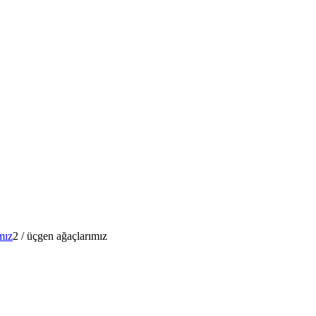
mız
2
/
üçgen ağaçlarımız