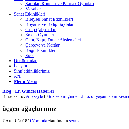
Şarkılar, Rondlar ve Parmak Oyunları
Masallar
Sanat Etkinlikleri
Bireysel Sanat Etkinlikleri
Boyama ve Kalıp Sayfaları
Grup Çalışmaları
Sokak Oyunları
Cam, Kapı, Duvar Süslemeleri
Çerçeve ve Kartlar
Kağıt Etkinlikleri
Spor
Dokümanlar
İletişim
Sınıf etkinliklerimiz
Ara
Menu
Menu
Blog - En Güncel Haberler
Buradasınız:
Anasayfa
1
/
tuz seramiğinden dinozor yaşam alanı-kesme
üçgen ağaçlarımız
7 Aralık 2018
/
0 Yorumlar
/
tarafından
serap