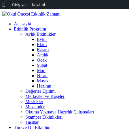
WordPress
Giriş yap
Kayıt ol
hakkında
Anasayfa
Etkinlik Programı
Aylık Etkinlikler
Eylül
Ekim
Kasım
Aralık
Ocak
Şubat
Mart
Nisan
Mayıs
Haziran
Değerler Eğitimi
Merkezler ve Köşeler
Meslekler
Mevsimler
Okuma Yazmaya Hazırlık Çalışmaları
Scamper Etkinlikleri
Taşıtlar
Türkçe Dil Etkinliği