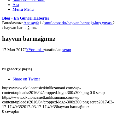
Ara
Menu
Menu
Blog - En Güncel Haberler
Buradasınız:
Anasayfa
1
/
sınıf otoparkı-hayvan barınağı-kuş yuvası
2
/
hayvan barınağımız
hayvan barınağımız
17 Mart 2017
/
0 Yorumlar
/
tarafından
serap
Bu gönderiyi paylaş
Share on Twitter
https://www.okuloncesietkinlikzamani.com/wp-
content/uploads/2016/04/cropped-logo-300x300.png
0
0
serap
https://www.okuloncesietkinlikzamani.com/wp-
content/uploads/2016/04/cropped-logo-300x300.png
serap
2017-03-
17 17:49:35
2017-03-17 17:49:35
hayvan barınağımız
0
cevaplar