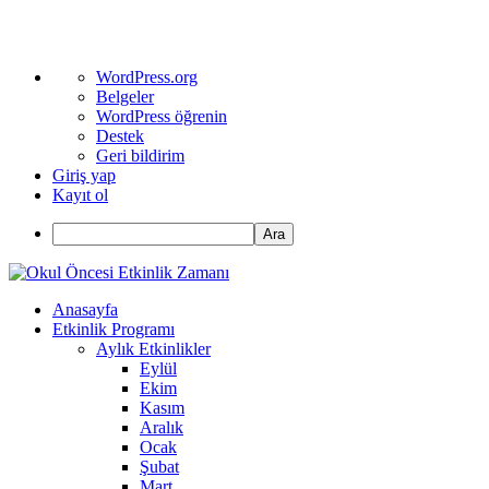
WordPress
WordPress.org
hakkında
Belgeler
WordPress öğrenin
Destek
Geri bildirim
Giriş yap
Kayıt ol
Ara
Anasayfa
Etkinlik Programı
Aylık Etkinlikler
Eylül
Ekim
Kasım
Aralık
Ocak
Şubat
Mart