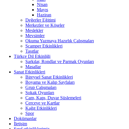
Nisan
Mayıs
Haziran
Değerler Eğitimi
Merkezler ve Köşeler
Meslekler
Mevsimler
Okuma Yazmaya Hazırlık Çalışmaları
Scamper Etkinlikleri
Taşıtlar
Türkçe Dil Etkinliği
Şarkılar, Rondlar ve Parmak Oyunları
Masallar
Sanat Etkinlikleri
Bireysel Sanat Etkinlikleri
Boyama ve Kalıp Sayfaları
Grup Çalışmaları
Sokak Oyunları
Cam, Kapı, Duvar Süslemeleri
Çerçeve ve Kartlar
Kağıt Etkinlikleri
Spor
Dokümanlar
İletişim
Sınıf etkinliklerimiz