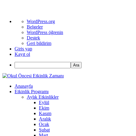
WordPress
WordPress.org
hakkında
Belgeler
WordPress öğrenin
Destek
Geri bildirim
Giriş yap
Kayıt ol
Ara
Anasayfa
Etkinlik Programı
Aylık Etkinlikler
Eylül
Ekim
Kasım
Aralık
Ocak
Şubat
Mart