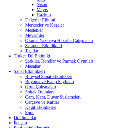
Nisan
Mayıs
Haziran
Değerler Eğitimi
Merkezler ve Köşeler
Meslekler
Mevsimler
Okuma Yazmaya Hazırlık Çalışmaları
Scamper Etkinlikleri
Taşıtlar
Türkçe Dil Etkinliği
Şarkılar, Rondlar ve Parmak Oyunları
Masallar
Sanat Etkinlikleri
Bireysel Sanat Etkinlikleri
Boyama ve Kalıp Sayfaları
Grup Çalışmaları
Sokak Oyunları
Cam, Kapı, Duvar Süslemeleri
Çerçeve ve Kartlar
Kağıt Etkinlikleri
Spor
Dokümanlar
İletişim
Sınıf etkinliklerimiz