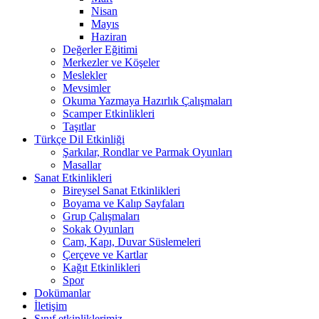
Nisan
Mayıs
Haziran
Değerler Eğitimi
Merkezler ve Köşeler
Meslekler
Mevsimler
Okuma Yazmaya Hazırlık Çalışmaları
Scamper Etkinlikleri
Taşıtlar
Türkçe Dil Etkinliği
Şarkılar, Rondlar ve Parmak Oyunları
Masallar
Sanat Etkinlikleri
Bireysel Sanat Etkinlikleri
Boyama ve Kalıp Sayfaları
Grup Çalışmaları
Sokak Oyunları
Cam, Kapı, Duvar Süslemeleri
Çerçeve ve Kartlar
Kağıt Etkinlikleri
Spor
Dokümanlar
İletişim
Sınıf etkinliklerimiz