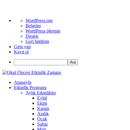
WordPress
WordPress.org
hakkında
Belgeler
WordPress öğrenin
Destek
Geri bildirim
Giriş yap
Kayıt ol
Ara
Anasayfa
Etkinlik Programı
Aylık Etkinlikler
Eylül
Ekim
Kasım
Aralık
Ocak
Şubat
Mart