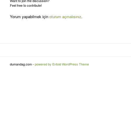
Want to join the discussion?
Feel free to contribute!
Yorum yapabilmek için
oturum açmalısınız
.
dumandag.com -
powered by Enfold WordPress Theme