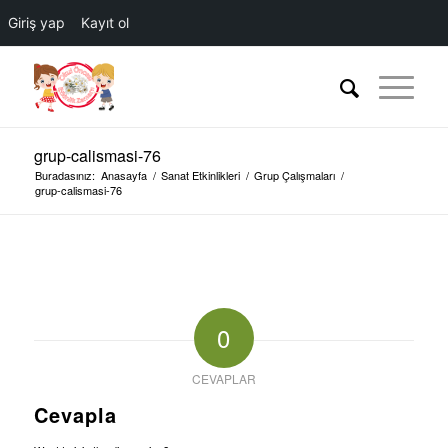
Giriş yap
Kayıt ol
grup-calismasi-76
Buradasınız:
Anasayfa
/
Sanat Etkinlikleri
/
Grup Çalışmaları
/
grup-calismasi-76
0
CEVAPLAR
Cevapla