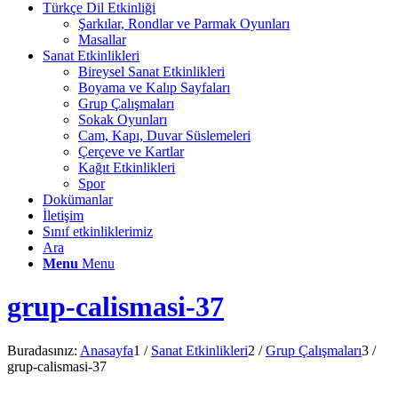
Türkçe Dil Etkinliği
Şarkılar, Rondlar ve Parmak Oyunları
Masallar
Sanat Etkinlikleri
Bireysel Sanat Etkinlikleri
Boyama ve Kalıp Sayfaları
Grup Çalışmaları
Sokak Oyunları
Cam, Kapı, Duvar Süslemeleri
Çerçeve ve Kartlar
Kağıt Etkinlikleri
Spor
Dokümanlar
İletişim
Sınıf etkinliklerimiz
Ara
Menu
Menu
grup-calismasi-37
Buradasınız:
Anasayfa
1
/
Sanat Etkinlikleri
2
/
Grup Çalışmaları
3
/
grup-calismasi-37