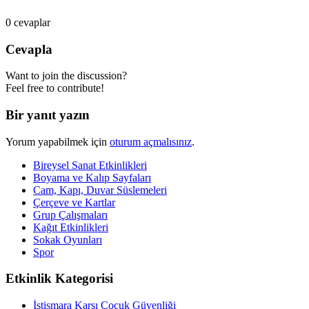
0
cevaplar
Cevapla
Want to join the discussion?
Feel free to contribute!
Bir yanıt yazın
Yorum yapabilmek için
oturum açmalısınız
.
Bireysel Sanat Etkinlikleri
Boyama ve Kalıp Sayfaları
Cam, Kapı, Duvar Süslemeleri
Çerçeve ve Kartlar
Grup Çalışmaları
Kağıt Etkinlikleri
Sokak Oyunları
Spor
Etkinlik Kategorisi
İstismara Karşı Çocuk Güvenliği