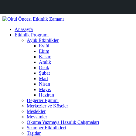
Anasayfa
Etkinlik Programı
Aylık Etkinlikler
Eylül
Ekim
Kasım
Aralık
Ocak
Şubat
Mart
Nisan
Mayıs
Haziran
Değerler Eğitimi
Merkezler ve Köşeler
Meslekler
Mevsimler
Okuma Yazmaya Hazırlık Çalışmaları
Scamper Etkinlikleri
Taşıtlar