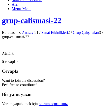
Ara
Menu
Menu
grup-calismasi-22
Buradasınız:
Anasayfa
1
/
Sanat Etkinlikleri
2
/
Grup Çalışmaları
3
/
grup-calismasi-22
Atatürk
0
cevaplar
Cevapla
Want to join the discussion?
Feel free to contribute!
Bir yanıt yazın
Yorum yapabilmek için
oturum açmalısınız
.