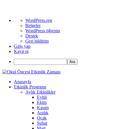
WordPress
WordPress.org
hakkında
Belgeler
WordPress öğrenin
Destek
Geri bildirim
Giriş yap
Kayıt ol
Ara
Anasayfa
Etkinlik Programı
Aylık Etkinlikler
Eylül
Ekim
Kasım
Aralık
Ocak
Şubat
Mart