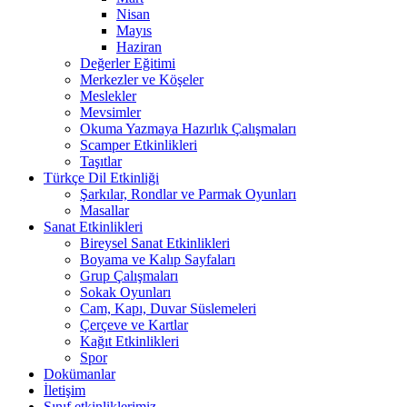
Nisan
Mayıs
Haziran
Değerler Eğitimi
Merkezler ve Köşeler
Meslekler
Mevsimler
Okuma Yazmaya Hazırlık Çalışmaları
Scamper Etkinlikleri
Taşıtlar
Türkçe Dil Etkinliği
Şarkılar, Rondlar ve Parmak Oyunları
Masallar
Sanat Etkinlikleri
Bireysel Sanat Etkinlikleri
Boyama ve Kalıp Sayfaları
Grup Çalışmaları
Sokak Oyunları
Cam, Kapı, Duvar Süslemeleri
Çerçeve ve Kartlar
Kağıt Etkinlikleri
Spor
Dokümanlar
İletişim
Sınıf etkinliklerimiz