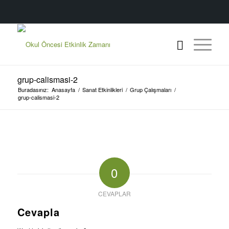
grup-calismasi-2
Buradasınız:
Anasayfa
/
Sanat Etkinlikleri
/
Grup Çalışmaları
/
grup-calismasi-2
0
CEVAPLAR
Cevapla