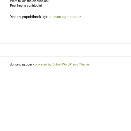
Want to join the discussion?
Feel free to contribute!
Yorum yapabilmek için
oturum açmalısınız
.
dumandag.com -
powered by Enfold WordPress Theme