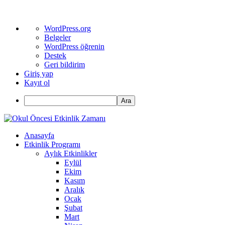
WordPress
WordPress.org
hakkında
Belgeler
WordPress öğrenin
Destek
Geri bildirim
Giriş yap
Kayıt ol
Ara
Anasayfa
Etkinlik Programı
Aylık Etkinlikler
Eylül
Ekim
Kasım
Aralık
Ocak
Şubat
Mart