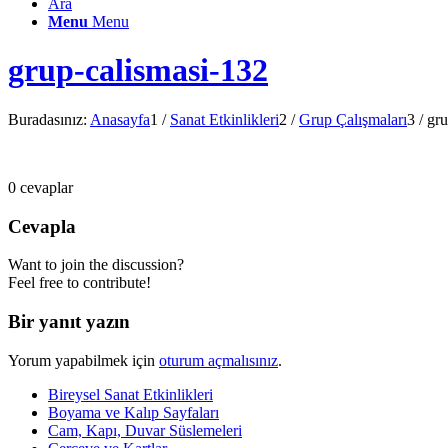
Ara
Menu
Menu
grup-calismasi-132
Buradasınız:
Anasayfa
1
/
Sanat Etkinlikleri
2
/
Grup Çalışmaları
3
/
gru
0
cevaplar
Cevapla
Want to join the discussion?
Feel free to contribute!
Bir yanıt yazın
Yorum yapabilmek için
oturum açmalısınız
.
Bireysel Sanat Etkinlikleri
Boyama ve Kalıp Sayfaları
Cam, Kapı, Duvar Süslemeleri