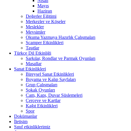
Nisan
Mayıs
Haziran
Değerler Eğitimi
Merkezler ve Köşeler
Meslekler
Mevsimler
Okuma Yazmaya Hazırlık Çalışmaları
Scamper Etkinlikleri
Taşıtlar
Türkçe Dil Etkinliği
Şarkılar, Rondlar ve Parmak Oyunları
Masallar
Sanat Etkinlikleri
Bireysel Sanat Etkinlikleri
Boyama ve Kalıp Sayfaları
Grup Çalışmaları
Sokak Oyunları
Cam, Kapı, Duvar Süslemeleri
Çerçeve ve Kartlar
Kağıt Etkinlikleri
Spor
Dokümanlar
İletişim
Sınıf etkinliklerimiz