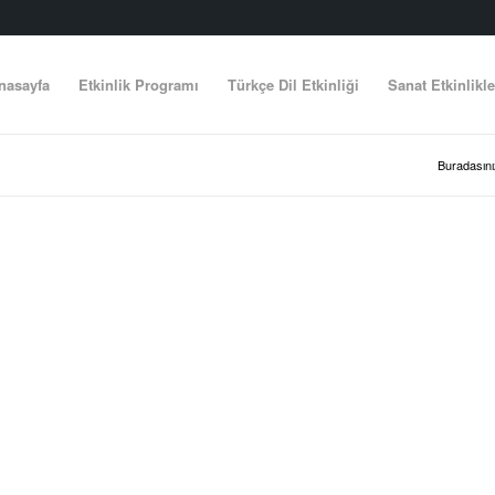
nasayfa
Etkinlik Programı
Türkçe Dil Etkinliği
Sanat Etkinlikle
Buradasını