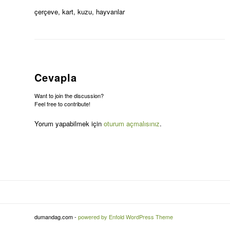
çerçeve, kart, kuzu, hayvanlar
Cevapla
Want to join the discussion?
Feel free to contribute!
Yorum yapabilmek için
oturum açmalısınız
.
dumandag.com -
powered by Enfold WordPress Theme