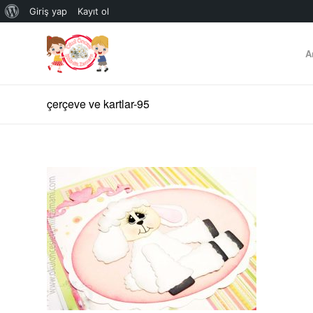
WordPress
Giriş yap
Kayıt ol
hakkında
A
çerçeve ve kartlar-95