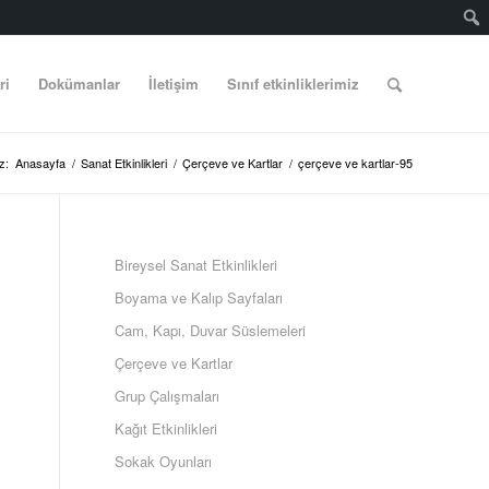
ri
Dokümanlar
İletişim
Sınıf etkinliklerimiz
z:
Anasayfa
/
Sanat Etkinlikleri
/
Çerçeve ve Kartlar
/
çerçeve ve kartlar-95
Bireysel Sanat Etkinlikleri
Boyama ve Kalıp Sayfaları
Cam, Kapı, Duvar Süslemeleri
Çerçeve ve Kartlar
Grup Çalışmaları
Kağıt Etkinlikleri
Sokak Oyunları