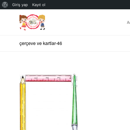
WordPress
Giriş yap
Kayıt ol
hakkında
A
çerçeve ve kartlar-46