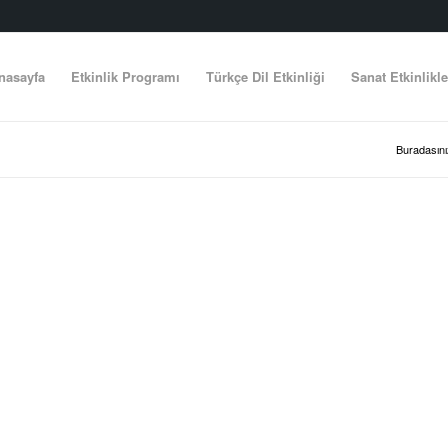
nasayfa
Etkinlik Programı
Türkçe Dil Etkinliği
Sanat Etkinlikle
Buradasını