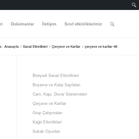
ri
Dokümanlar
İletişim
Sınıf etkinliklerimiz
z:
Anasayfa
/
Sanat Etkinlikleri
/
Çerçeve ve Kartlar
/
çerçeve ve kartlar-46
Bireysel Sanat Etkinlikleri
Boyama ve Kalıp Sayfaları
Cam, Kapı, Duvar Süslemeleri
Çerçeve ve Kartlar
Grup Çalışmaları
Kağıt Etkinlikleri
Sokak Oyunları