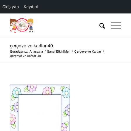
Giriş yap
Kayıt ol
çerçeve ve kartlar-40
Buradasınız:
Anasayfa
/
Sanat Etkinlikleri
/
Çerçeve ve Kartlar
/
çerçeve ve kartlar-40