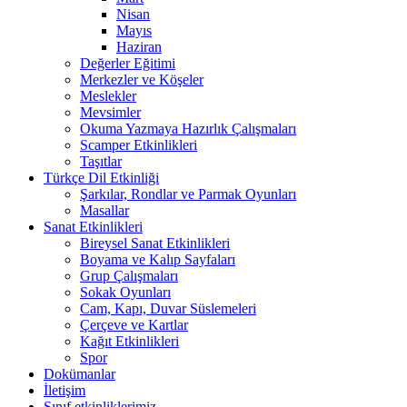
Nisan
Mayıs
Haziran
Değerler Eğitimi
Merkezler ve Köşeler
Meslekler
Mevsimler
Okuma Yazmaya Hazırlık Çalışmaları
Scamper Etkinlikleri
Taşıtlar
Türkçe Dil Etkinliği
Şarkılar, Rondlar ve Parmak Oyunları
Masallar
Sanat Etkinlikleri
Bireysel Sanat Etkinlikleri
Boyama ve Kalıp Sayfaları
Grup Çalışmaları
Sokak Oyunları
Cam, Kapı, Duvar Süslemeleri
Çerçeve ve Kartlar
Kağıt Etkinlikleri
Spor
Dokümanlar
İletişim
Sınıf etkinliklerimiz