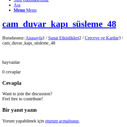
Ara
Menu
Menu
cam_duvar_kapı_süsleme_48
Buradasınız:
Anasayfa
1
/
Sanat Etkinlikleri
2
/
Çerçeve ve Kartlar
3
/
cam_duvar_kapı_süsleme_48
hayvanlar
0
cevaplar
Cevapla
Want to join the discussion?
Feel free to contribute!
Bir yanıt yazın
Yorum yapabilmek için
oturum açmalısınız
.