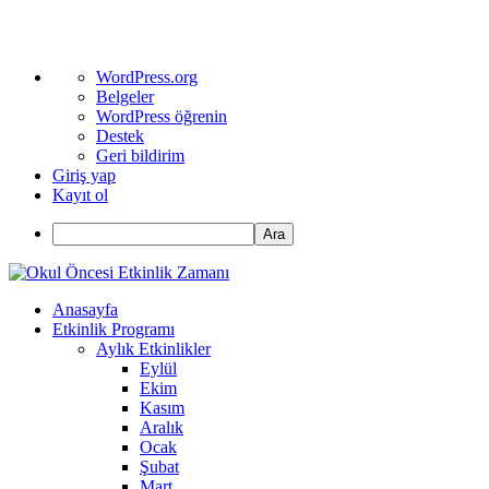
WordPress
WordPress.org
hakkında
Belgeler
WordPress öğrenin
Destek
Geri bildirim
Giriş yap
Kayıt ol
Ara
Anasayfa
Etkinlik Programı
Aylık Etkinlikler
Eylül
Ekim
Kasım
Aralık
Ocak
Şubat
Mart