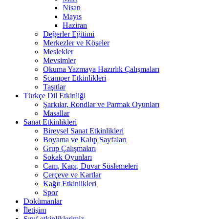
Nisan
Mayıs
Haziran
Değerler Eğitimi
Merkezler ve Köşeler
Meslekler
Mevsimler
Okuma Yazmaya Hazırlık Çalışmaları
Scamper Etkinlikleri
Taşıtlar
Türkçe Dil Etkinliği
Şarkılar, Rondlar ve Parmak Oyunları
Masallar
Sanat Etkinlikleri
Bireysel Sanat Etkinlikleri
Boyama ve Kalıp Sayfaları
Grup Çalışmaları
Sokak Oyunları
Cam, Kapı, Duvar Süslemeleri
Çerçeve ve Kartlar
Kağıt Etkinlikleri
Spor
Dokümanlar
İletişim
Sınıf etkinliklerimiz