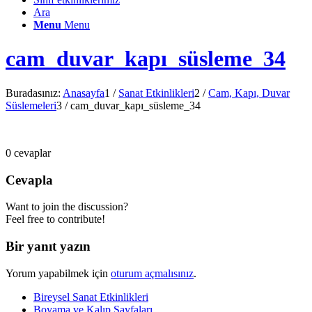
Ara
Menu
Menu
cam_duvar_kapı_süsleme_34
Buradasınız:
Anasayfa
1
/
Sanat Etkinlikleri
2
/
Cam, Kapı, Duvar
Süslemeleri
3
/
cam_duvar_kapı_süsleme_34
0
cevaplar
Cevapla
Want to join the discussion?
Feel free to contribute!
Bir yanıt yazın
Yorum yapabilmek için
oturum açmalısınız
.
Bireysel Sanat Etkinlikleri
Boyama ve Kalıp Sayfaları