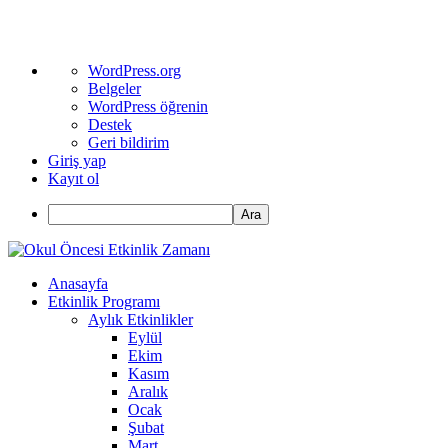
WordPress
WordPress.org
hakkında
Belgeler
WordPress öğrenin
Destek
Geri bildirim
Giriş yap
Kayıt ol
Ara
Anasayfa
Etkinlik Programı
Aylık Etkinlikler
Eylül
Ekim
Kasım
Aralık
Ocak
Şubat
Mart