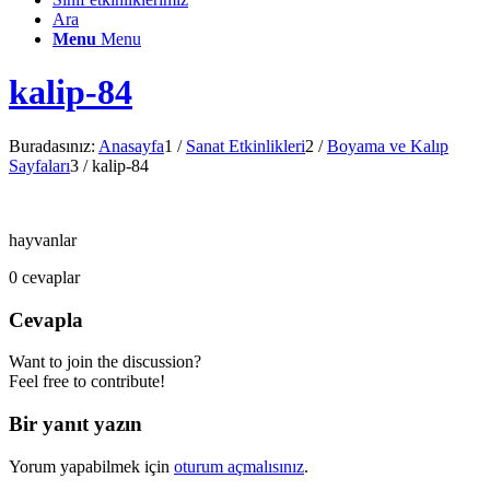
Ara
Menu
Menu
kalip-84
Buradasınız:
Anasayfa
1
/
Sanat Etkinlikleri
2
/
Boyama ve Kalıp
Sayfaları
3
/
kalip-84
hayvanlar
0
cevaplar
Cevapla
Want to join the discussion?
Feel free to contribute!
Bir yanıt yazın
Yorum yapabilmek için
oturum açmalısınız
.