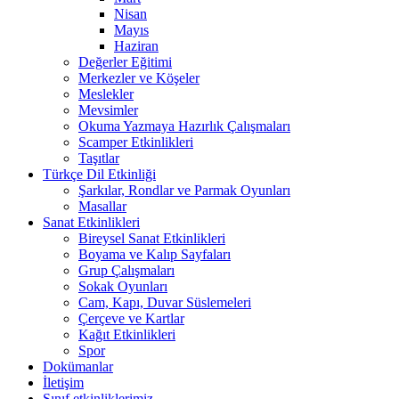
Nisan
Mayıs
Haziran
Değerler Eğitimi
Merkezler ve Köşeler
Meslekler
Mevsimler
Okuma Yazmaya Hazırlık Çalışmaları
Scamper Etkinlikleri
Taşıtlar
Türkçe Dil Etkinliği
Şarkılar, Rondlar ve Parmak Oyunları
Masallar
Sanat Etkinlikleri
Bireysel Sanat Etkinlikleri
Boyama ve Kalıp Sayfaları
Grup Çalışmaları
Sokak Oyunları
Cam, Kapı, Duvar Süslemeleri
Çerçeve ve Kartlar
Kağıt Etkinlikleri
Spor
Dokümanlar
İletişim
Sınıf etkinliklerimiz