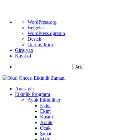
WordPress
WordPress.org
hakkında
Belgeler
WordPress öğrenin
Destek
Geri bildirim
Giriş yap
Kayıt ol
Ara
Anasayfa
Etkinlik Programı
Aylık Etkinlikler
Eylül
Ekim
Kasım
Aralık
Ocak
Şubat
Mart