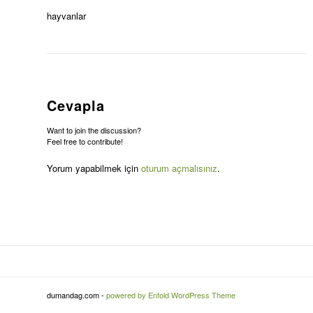
hayvanlar
Cevapla
Want to join the discussion?
Feel free to contribute!
Yorum yapabilmek için
oturum açmalısınız
.
dumandag.com -
powered by Enfold WordPress Theme