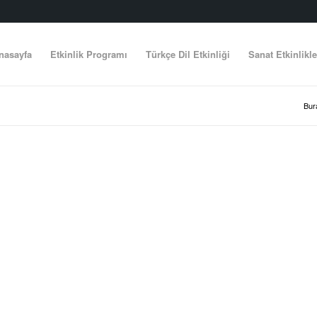
nasayfa
Etkinlik Programı
Türkçe Dil Etkinliği
Sanat Etkinlikle
Bur