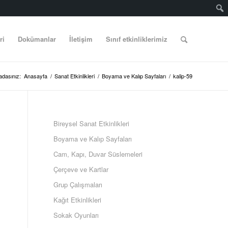
ri
Dokümanlar
İletişim
Sınıf etkinliklerimiz
adasınız:
Anasayfa
/
Sanat Etkinlikleri
/
Boyama ve Kalıp Sayfaları
/
kalip-59
Bireysel Sanat Etkinlikleri
Boyama ve Kalıp Sayfaları
Cam, Kapı, Duvar Süslemeleri
Çerçeve ve Kartlar
Grup Çalışmaları
Kağıt Etkinlikleri
Sokak Oyunları